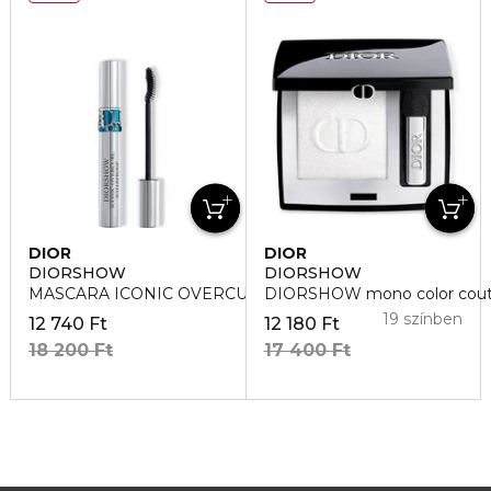
DIOR
DIOR
DIORSHOW
DIORSHOW
MASCARA ICONIC OVERCURL Vízálló szempillaspirál
DIORSHOW mono color cout
19 színben
12 740 Ft
12 180 Ft
18 200 Ft
17 400 Ft