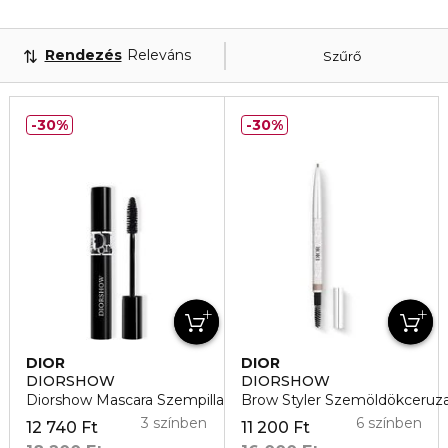
Rendezés
Releváns
Szűrő
30%
30%
DIOR
DIOR
DIORSHOW
DIORSHOW
Diorshow Mascara Szempillaspirál
Brow Styler Szemöldökceruz
3 színben
6 színben
12 740 Ft
11 200 Ft