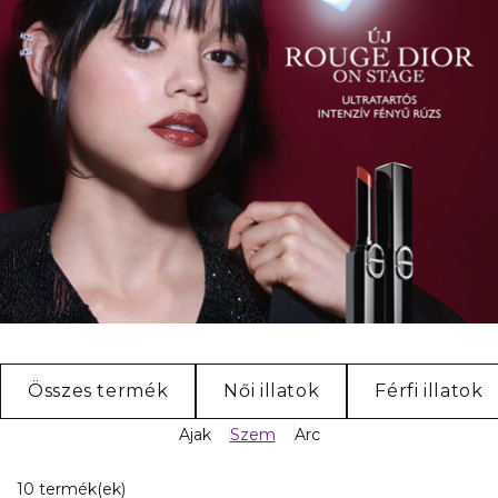
Összes termék
Női illatok
Férfi illatok
Ajak
Szem
Arc
10 Megjelenített termékek
10 termék(ek)