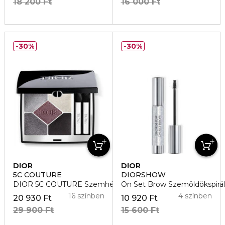
18 200 Ft
16 000 Ft
30%
30%
DIOR
DIOR
5C COUTURE
DIORSHOW
DIOR 5C COUTURE Szemhéjpúder
On Set Brow Szemöldökspirál
16 színben
4 színben
20 930 Ft
10 920 Ft
29 900 Ft
15 600 Ft