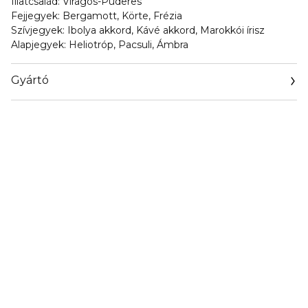
Illatcsalád: Virágos-Púderes
Fejjegyek: Bergamott, Körte, Frézia
Szívjegyek: Ibolya akkord, Kávé akkord, Marokkói írisz
Alapjegyek: Heliotróp, Pacsuli, Ámbra
Gyártó
Email
info@icrcosmetics.com.