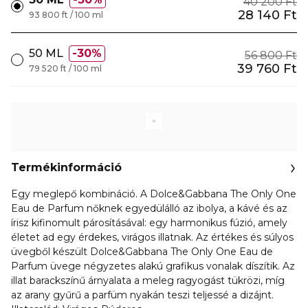
40 200 Ft
28 140 Ft
93 800 ft / 100 ml
50 ML
30%
56 800 Ft
39 760 Ft
79 520 ft / 100 ml
Termékinformáció
Egy meglepő kombináció. A Dolce&Gabbana The Only One
Eau de Parfum nőknek egyedülálló az ibolya, a kávé és az
írisz kifinomult párosításával: egy harmonikus fúzió, amely
életet ad egy érdekes, virágos illatnak. Az értékes és súlyos
üvegből készült Dolce&Gabbana The Only One Eau de
Parfum üvege négyzetes alakú grafikus vonalak díszítik. Az
illat barackszínű árnyalata a meleg ragyogást tükrözi, míg
az arany gyűrű a parfüm nyakán teszi teljessé a dizájnt.