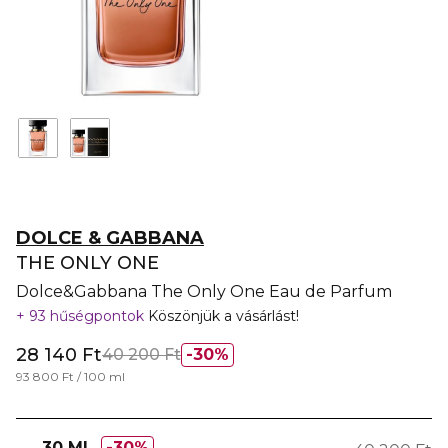
DOLCE & GABBANA
THE ONLY ONE
Dolce&Gabbana The Only One Eau de Parfum
93 hűségpontok
Köszönjük a vásárlást!
28 140 Ft
40 200 Ft
30%
93 800 Ft / 100 ml
30 ML
30%