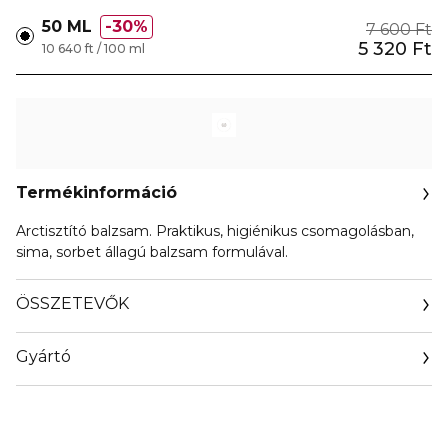
50 ML
30%
7 600 Ft
5 320 Ft
10 640 ft / 100 ml
Termékinformáció
Arctisztító balzsam. Praktikus, higiénikus csomagolásban,
sima, sorbet állagú balzsam formulával.
ÖSSZETEVŐK
Gyártó
Email
info@ptn-healthcre.de