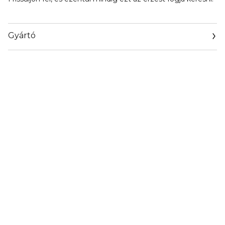
Gyártó
Email
https://coty.cotyconsumeraffairs.com/