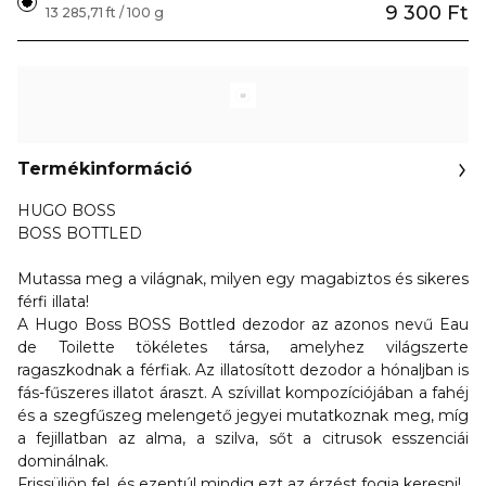
9 300 Ft
13 285,71 ft / 100 g
Termékinformáció
HUGO BOSS
BOSS BOTTLED
Mutassa meg a világnak, milyen egy magabiztos és sikeres
férfi illata!
A Hugo Boss BOSS Bottled dezodor az azonos nevű Eau
de Toilette tökéletes társa, amelyhez világszerte
ragaszkodnak a férfiak. Az illatosított dezodor a hónaljban is
fás-fűszeres illatot áraszt. A szívillat kompozíciójában a fahéj
és a szegfűszeg melengető jegyei mutatkoznak meg, míg
a fejillatban az alma, a szilva, sőt a citrusok esszenciái
dominálnak.
Frissüljön fel, és ezentúl mindig ezt az érzést fogja keresni!