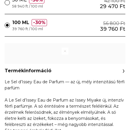
42 100 Ft
29 470 Ft
58 940 ft / 100 ml
100 ML
30%
56 800 Ft
39 760 Ft
39 760 ft / 100 ml
Termékinformáció
Le Sel d’Issey Eau de Parfum — az új, mély intenzitású férfi
parfüm
A Le Sel d’Issey Eau de Parfum az Issey Miyake új, intenzív
férfi parfümje. A só érintésére a természet felélénkül. Az
érzelmek felerősödnek, az élmények elmélyülnek. A só
életre kelti az ízeket, fokozza a benyomásokat, és
felébreszti az érzékeket – még nagyobb intenzitással.