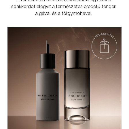
sóakkordot elegyít a természetes eredetű tengeri
algával és a tölgymohával.