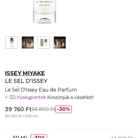
ISSEY MIYAKE
LE SEL D'ISSEY
Le Sel D'Issey Eau de Parfum
132 hűségpontok
Köszönjük a vásárlást!
39 760 Ft
56 800 Ft
30%
39 760 Ft / 100 ml
50 ML
30%