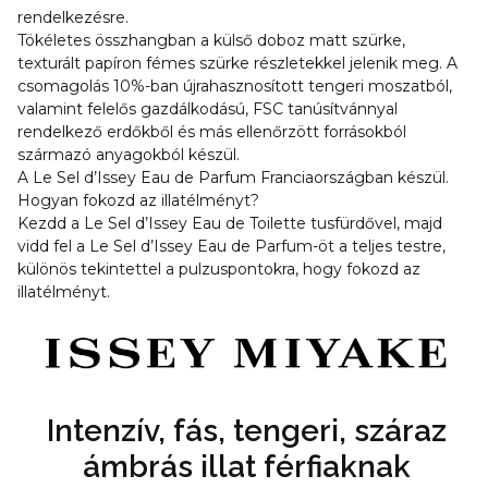
rendelkezésre.
Tökéletes összhangban a külső doboz matt szürke,
texturált papíron fémes szürke részletekkel jelenik meg. A
csomagolás 10%-ban újrahasznosított tengeri moszatból,
valamint felelős gazdálkodású, FSC tanúsítvánnyal
rendelkező erdőkből és más ellenőrzött forrásokból
származó anyagokból készül.
A Le Sel d’Issey Eau de Parfum Franciaországban készül.
Hogyan fokozd az illatélményt?
Kezdd a Le Sel d’Issey Eau de Toilette tusfürdővel, majd
vidd fel a Le Sel d’Issey Eau de Parfum-öt a teljes testre,
különös tekintettel a pulzuspontokra, hogy fokozd az
illatélményt.
Intenzív, fás, tengeri, száraz
ámbrás illat férfiaknak