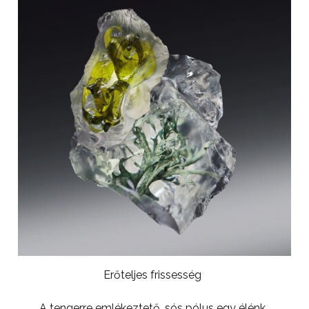
Erőteljes frissesség
A tengerre emlékeztető, sós pólus egy élénk