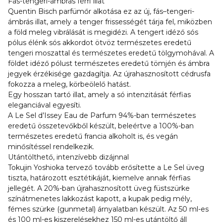
Fás-tengeri-ámbrás férfi illat
Quentin Bisch parfümőr alkotása ez az új, fás–tengeri-
ámbrás illat, amely a tenger frissességét tárja fel, miközben
a föld meleg vibrálását is megidézi. A tengert idéző sós
pólus élénk sós akkordot ötvöz természetes eredetű
tengeri moszattal és természetes eredetű tölgymohával. A
földet idéző pólust természetes eredetű tömjén és ámbra
jegyek érzékisége gazdagítja. Az újrahasznosított cédrusfa
fokozza a meleg, körbeölelő hatást.
Egy hosszan tartó illat, amely a só intenzitását férfias
eleganciával egyesíti.
A Le Sel d’Issey Eau de Parfum 94%-ban természetes
eredetű összetevőkből készült, beleértve a 100%-ban
természetes eredetű francia alkoholt is, és vegán
minősítéssel rendelkezik.
Utántölthető, intenzívebb dizájnnal
Tokujin Yoshioka tervező tovább erősítette a Le Sel üveg
tiszta, határozott esztétikáját, kiemelve annak férfias
jellegét. A 20%-ban újrahasznosított üveg füstszürke
színátmenetes lakkozást kapott, a kupak pedig mély,
fémes szürke (gunmetal) árnyalatban készült. Az 50 ml-es
és 100 ml-es kiszerelésekhez 150 ml-es utántöltő áll