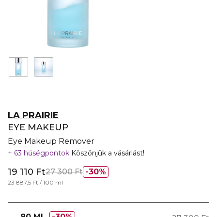
LA PRAIRIE
EYE MAKEUP
Eye Makeup Remover
63 hűségpontok
Köszönjük a vásárlást!
19 110 Ft
27 300 Ft
30%
23 887,5 Ft / 100 ml
80 ML
30%