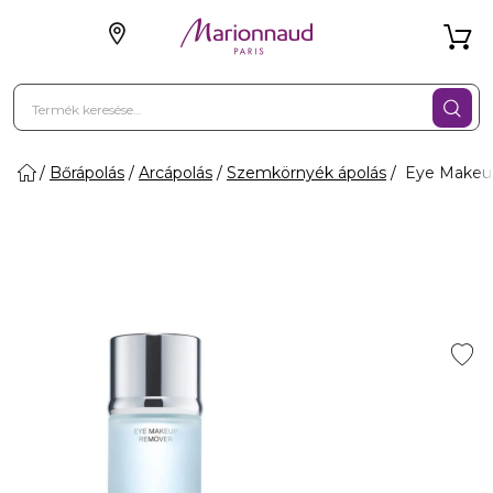
Bőrápolás
Arcápolás
Szemkörnyék ápolás
Eye Makeu