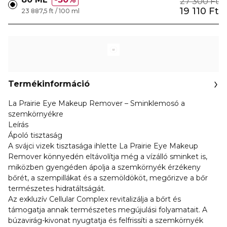
27 300 Ft
19 110 Ft
23 887,5 ft / 100 ml
Termékinformáció
La Prairie Eye Makeup Remover – Sminklemosó a
szemkörnyékre
Leírás
Ápoló tisztaság
A svájci vizek tisztasága ihlette La Prairie Eye Makeup
Remover könnyedén eltávolítja még a vízálló sminket is,
miközben gyengéden ápolja a szemkörnyék érzékeny
bőrét, a szempillákat és a szemöldököt, megőrizve a bőr
természetes hidratáltságát.
Az exkluzív Cellular Complex revitalizálja a bőrt és
támogatja annak természetes megújulási folyamatait. A
búzavirág-kivonat nyugtatja és felfrissíti a szemkörnyék