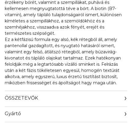
érzékeny bőrét, valamint a szempillákat, puhává és
kellemesen megnyugtatottá téve a bőrt. A biotin (B7-
vitamin), amely tápláló tulajdonságairól ismert, különösen
kíméletes a szempillákhoz, a szemöldökhöz és a
szemhéjakhoz, visszaadva azok fényét, erejét és
természetes szépségét.
Ez a kétfázisú formula egy alsó, kék rétegből áll, amely
pantenollal gazdagított, és nyugtató hatásáról ismert,
valamint egy felső, átlátszó rétegből, amely búzavirág-
kivonatot és tápláló olajokat tartalmaz. Ezek hatékonyan
feloldják még a legtartósabb vízálló sminket is. Felrázás
után a két fázis tökéletesen egyesül, homogén textúrát
alkotva, amely egyszerű, luxus érzetű tisztítást biztosít,
miközben frissességet és ápoltságot hagy maga után.
ÖSSZETEVŐK
Gyártó
Email
info@laprairiegroup.com