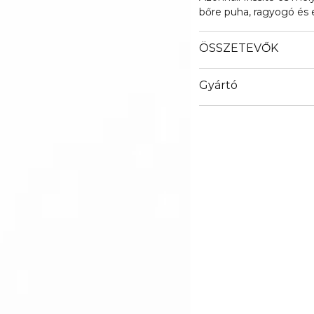
bőre puha, ragyogó és e
ÖSSZETEVŐK
Gyártó
Email
info@loreal.hu