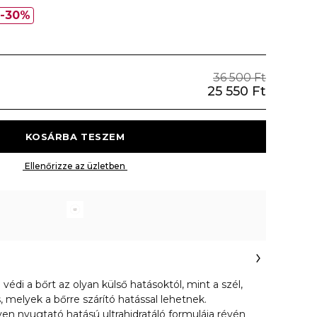
30%
36 500 Ft
25 550 Ft
 KOSÁRBA TESZEM 
 Ellenőrizze az üzletben 
édi a bőrt az olyan külső hatásoktól, mint a szél,
, melyek a bőrre szárító hatással lehetnek.
lyen nyugtató hatású ultrahidratáló formulája révén