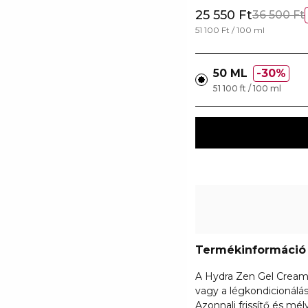
25 550 Ft
36 500 Ft
51 100 Ft / 100 ml
50 ML
30%
51 100 ft / 100 ml
Termékinformáció
A Hydra Zen Gel Cream v
vagy a légkondicionálás
Azonnali frissítő és mé