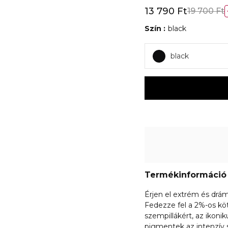
13 790 Ft
19 700 Ft
Szín
black
black
Termékinformáció
Érjen el extrém és drám
Fedezze fel a 2%-os k
szempillákért, az ikoni
pigmentek az intenzív sz