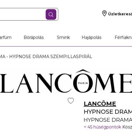
Üzletkeres
arfüm
Bőrápolás
Smink
Hajápolás
Férfiakn
A - HYPNOSE DRAMA SZEMPILLASPIRÁL
LANCÔME
HYPNOSE DRA
HYPNOSE DRAMA 
45 hűségpontok
Kösz