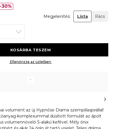
30%
Megjelenítés:
Lista
Rács
 KOSÁRBA TESZEM 
 Ellenőrizze az üzletben 
ai volument az új Hypnôse Drama szempillaspirállal!
ötőanyag-komplexummal dúsított formulát az ápolt
kus volumennövelő S-alakú kefével. Mély ónix
ínért és akár 24 órán át tartó viselet. Teljes dráma