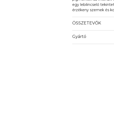
egy lebilincselő tekinte
érzékeny szemek és kon
ÖSSZETEVŐK
Gyártó
Email
info@loreal.hu