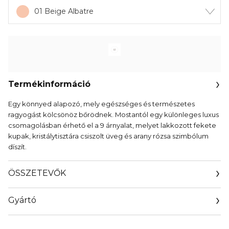
01 Beige Albatre
Termékinformáció
Egy könnyed alapozó, mely egészséges és természetes
ragyogást kölcsönöz bőrödnek. Mostantól egy különleges luxus
csomagolásban érhető el a 9 árnyalat, melyet lakkozott fekete
kupak, kristálytisztára csiszolt üveg és arany rózsa szimbólum
díszít.
ÖSSZETEVŐK
Gyártó
Email