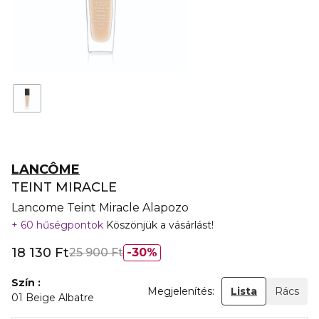
LANCÔME
TEINT MIRACLE
Lancome Teint Miracle Alapozo
60 hűségpontok
Köszönjük a vásárlást!
18 130 Ft
25 900 Ft
30%
Szín
Megjelenítés:
Lista
Rács
01 Beige Albatre