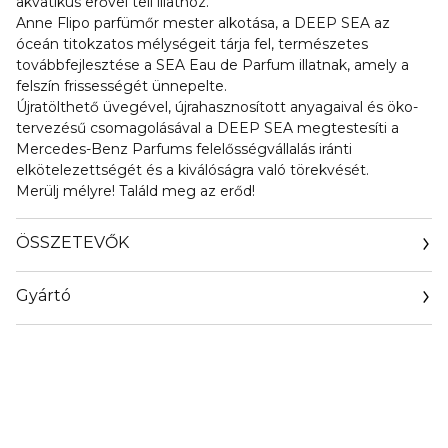
akvatikus erővel teli illathoz.
Anne Flipo parfümőr mester alkotása, a DEEP SEA az
óceán titokzatos mélységeit tárja fel, természetes
továbbfejlesztése a SEA Eau de Parfum illatnak, amely a
felszín frissességét ünnepelte.
Újratölthető üvegével, újrahasznosított anyagaival és öko-
tervezésű csomagolásával a DEEP SEA megtestesíti a
Mercedes-Benz Parfums felelősségvállalás iránti
elkötelezettségét és a kiválóságra való törekvését.
Merülj mélyre! Találd meg az erőd!
ÖSSZETEVŐK
Gyártó
Email
https://www.incc-parfums.com/contact/