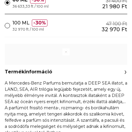
31 400 Ft
21 980 Ft
36 633,33 ft / 100 ml
100 ML
30%
47 100 Ft
32 970 Ft
32 970 ft / 100 ml
Termékinformáció
A Mercedes-Benz Parfums bemutatja a DEEP SEA illatot, a
LAND, SEA, AIR trilógia legújabb fejezetét, amely egy új,
mélyebb élményre invitál. A kontrasztok illataként a DEEP
SEA az óceán nyers erejét kifinomult, érzéki illattá alakítja,
amely felébreszti a belső erőt.
A parfümöt frissítő menta-, rozmaring- és borókahullám
nyitja meg, amelyet tengeri akkordok és szalikornia követ,
felfedve a parfüm sós intenzitását. A szantálfa, a pacsuli és
a sodródófa melegséget és mélységet adnak a kifinomult,