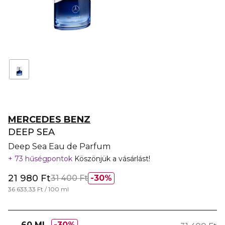
MERCEDES BENZ
DEEP SEA
Deep Sea Eau de Parfum
73 hűségpontok
Köszönjük a vásárlást!
21 980 Ft
31 400 Ft
30%
36 633,33 Ft / 100 ml
60 ML
30%