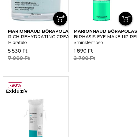
MARIONNAUD BŐRÁPOLÁS
MARIONNAUD BŐRÁPOLÁ
RICH REHYDRATING CREAM
BIPHASIS EYE MAKE UP R
Hidratáló
Sminklemosó
5 530 Ft
1 890 Ft
7 900 Ft
2 700 Ft
30%
Exkluzív