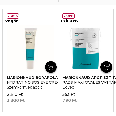
30%
30%
Vegán
Exkluzív
MARIONNAUD BŐRÁPOLÁS
MARIONNAUD ARCTISZTÍT
HYDRATING SOS EYE CREAM
PADS MAXI OVALES VATTA
Szemkörnyék ápoló
Egyéb
2 310 Ft
553 Ft
3 300 Ft
790 Ft