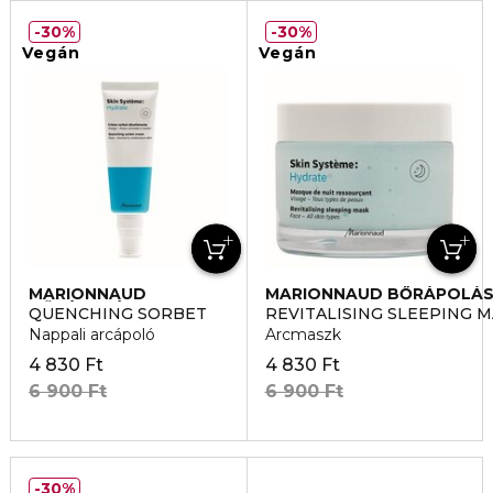
30%
30%
Vegán
Vegán
MARIONNAUD
MARIONNAUD BŐRÁPOLÁ
BŐRÁPOLÁS
QUENCHING SORBET
REVITALISING SLEEPING 
Nappali arcápoló
Arcmaszk
4 830 Ft
4 830 Ft
6 900 Ft
6 900 Ft
30%