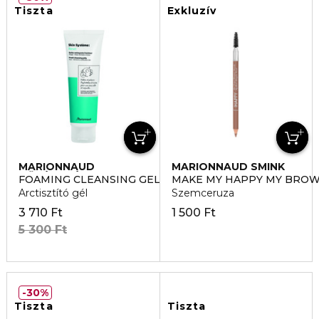
Tiszta
Exkluzív
MARIONNAUD
MARIONNAUD SMINK
BŐRÁPOLÁS
FOAMING CLEANSING GEL
MAKE MY HAPPY MY BROW
Arctisztító gél
Szemceruza
3 710 Ft
1 500 Ft
5 300 Ft
30%
Tiszta
Tiszta