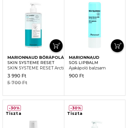
MARIONNAUD BŐRÁPOLÁS
MARIONNAUD
BŐRÁPOLÁS
SKIN SYSTEME RESET
SOS LIPBALM
SKIN SYSTEME RESET Arctisztító tonik
Ajakápoló balzsam
3 990 Ft
900 Ft
5 700 Ft
30%
30%
Tiszta
Tiszta