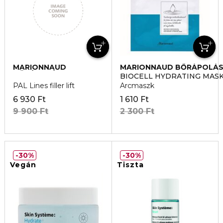
MARIONNAUD
MARIONNAUD BŐRÁPOLÁ
BŐRÁPOLÁS
BIOCELL HYDRATING MAS
PAL Lines filler lift
Arcmaszk
6 930 Ft
1 610 Ft
9 900 Ft
2 300 Ft
30%
30%
Vegán
Tiszta