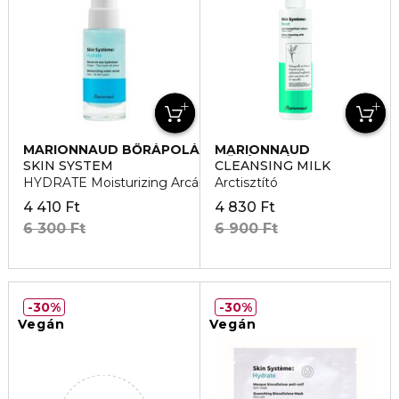
MARIONNAUD BŐRÁPOLÁS
MARIONNAUD
BŐRÁPOLÁS
SKIN SYSTEM
CLEANSING MILK
HYDRATE Moisturizing Arcápoló szérum
Arctisztító
4 410 Ft
4 830 Ft
6 300 Ft
6 900 Ft
30%
30%
Vegán
Vegán