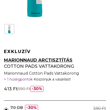
EXKLUZÍV
MARIONNAUD ARCTISZTÍTÁS
COTTON PADS VATTAKORONG
Marionnaud Cotton Pads Vattakorong
1 hűségpontok
Köszönjük a vásárlást!
413 Ft
590 Ft
30%
70 DB
30%
590 Ft