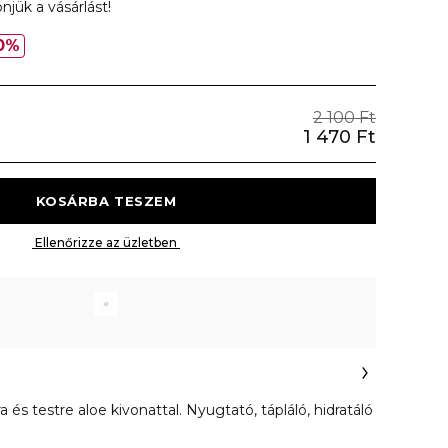
njük a vásárlást!
0%
2 100 Ft
1 470 Ft
 KOSÁRBA TESZEM 
 Ellenőrizze az üzletben 
és testre aloe kivonattal. Nyugtató, tápláló, hidratáló