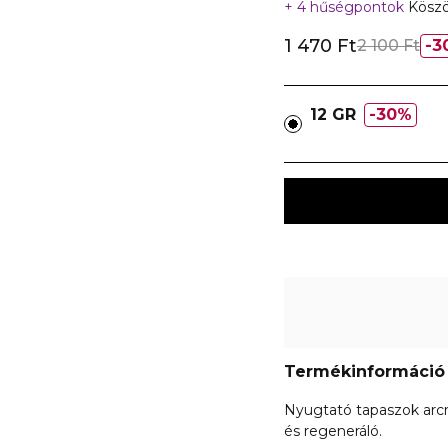
4 hűségpontok
Köszö
1 470 Ft
2 100 Ft
3
12 GR
30%
Termékinformáció
Nyugtató tapaszok arcra 
és regeneráló.