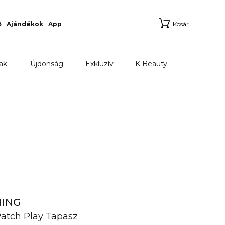
ő
Ajándékok
App
Kosár
ak
Újdonság
Exkluzív
K Beauty
HING
Patch Play Tapasz