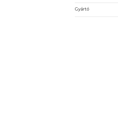
Gyártó
Email
central@tradegate.es