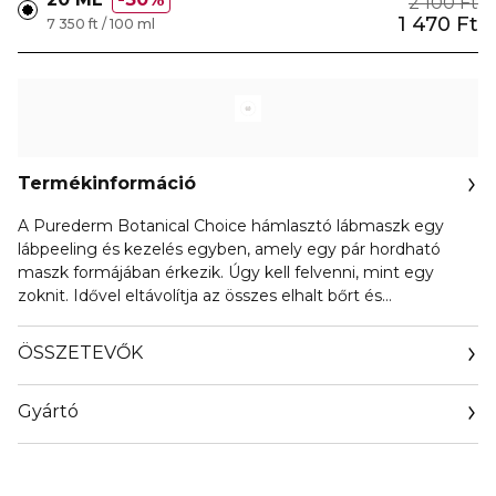
2 100 Ft
1 470 Ft
7 350 ft / 100 ml
Termékinformáció
A Purederm Botanical Choice hámlasztó lábmaszk egy
lábpeeling és kezelés egyben, amely egy pár hordható
maszk formájában érkezik. Úgy kell felvenni, mint egy
zoknit. Idővel eltávolítja az összes elhalt bőrt és
bőrkeményedést, így a lábakat akár két héten belül
láthatóan simábbá teszi.A papaya, citrom, alma, narancs és
ÖSSZETEVŐK
más természetes növényi kivonatok segítenek a
bőrkeményedések eltávolításában, míg a kamillakivonat
Gyártó
nyugtatja a frissen hámlasztott bőrt.
Email
info@orientrade.com