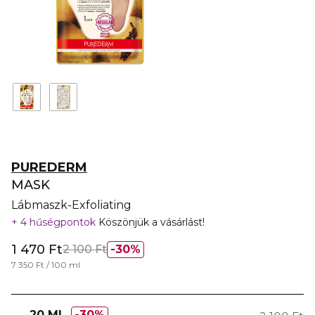
PUREDERM
MASK
Lábmaszk-Exfoliating
4 hűségpontok
Köszönjük a vásárlást!
1 470 Ft
2 100 Ft
30%
7 350 Ft / 100 ml
20 ML
30%