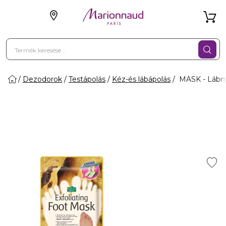
Dezodorok
Testápolás
Kéz-és lábápolás
MASK - Lábma