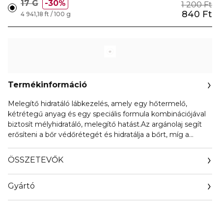
17 G
30%
1 200 Ft
840 Ft
4 941,18 ft / 100 g
Termékinformáció
Melegítő hidratáló lábkezelés, amely egy hőtermelő,
kétrétegű anyag és egy speciális formula kombinációjával
biztosít mélyhidratáló, melegítő hatást.Az argánolaj segít
erősíteni a bőr védőrétegét és hidratálja a bőrt, míg a
fóliaszerű anyag „bebugyoláló” hatása lehetővé teszi, hogy
otthon is élvezhesd a puha, spa-szerű ápolást.
ÖSSZETEVŐK
Gyártó
Email
info@orientrade.com