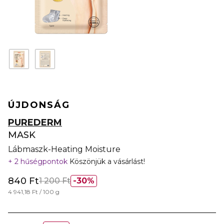
ÚJDONSÁG
PUREDERM
MASK
Lábmaszk-Heating Moisture
2 hűségpontok
Köszönjük a vásárlást!
840 Ft
1 200 Ft
30%
4 941,18 Ft / 100 g