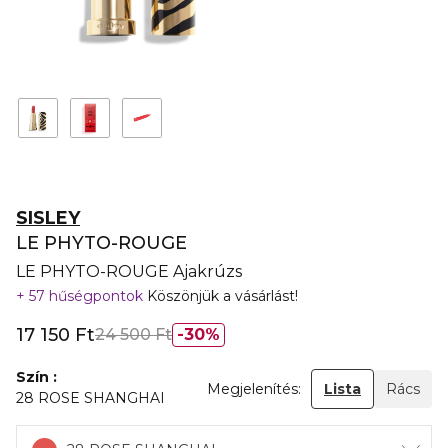
SISLEY
LE PHYTO-ROUGE
LE PHYTO-ROUGE Ajakrúzs
57 hűségpontok
Köszönjük a vásárlást!
17 150 Ft
24 500 Ft
30%
Szín
Megjelenítés:
Lista
Rács
28 ROSE SHANGHAI