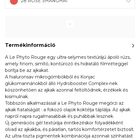
28 ROSE SHANGHAI
Termékinformáció
A Le Phyto Rouge egy ultra-selymes textúrájú ápoló rúzs,
amely finom, simító, kontúrozó és hidratáló filmréteggel
borítja be az ajkakat.
A hialuronsav mikrogömbökből és Konjac
glükomannánokból álló Hydrobooster Complex-nek
köszönhetően az ajkak azonnal feltöltődnek, érzékiek és
kisimulnak.
Többszöri alkalmazással a Le Phyto Rouge megőrzi az
ajkak fiatalságát : a fokozó olajok koktélja táplálja. Az ajkak
napról napra rugalmasabbak és puhábbak lesznek.
Új generációs gél textúrája érintkezéskor folyadékként
olvad az ajkakba, és páratlan, tartós komfortérzetet biztosít.
Az ultra-tiszta pigmentek kombinációja azonnali színhatást