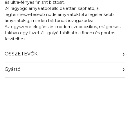
és ultra-fényes finisht biztosít.
24 ragyogó árnyalatból álló palettán kapható, a
legtermészetesebb nude árnyalatoktól a legélénkebb
árnyalatokig, minden bőrtónushoz igazodva.
Az egyszerre elegáns és modern, zebracsíkos, mágneses
tokban egy fazettált golyó található a finom és pontos
felvitelhez.
ÖSSZETEVŐK
Gyártó
Email
sisley.czechrep@sisley.fr