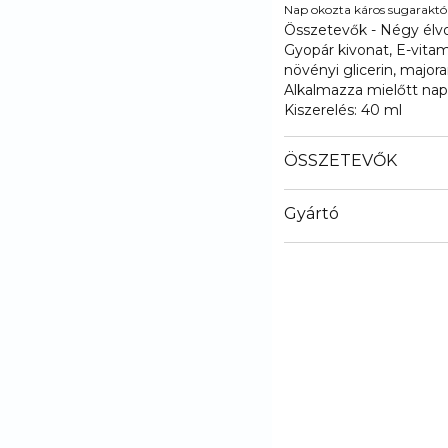
Nap okozta káros sugaraktól
Összetevők - Négy élvo
Gyopár kivonat, E-vitam
növényi glicerin, majora
Alkalmazza mielőtt nap
Kiszerelés: 40 ml
ÖSSZETEVŐK
Gyártó
Email
sisley.czechrep@sisley.f