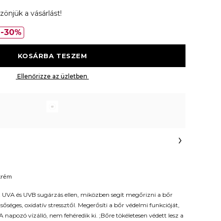
zönjük a vásárlást!
30%
 KOSÁRBA TESZEM 
 Ellenőrizze az üzletben 
 krém
 UVA és UVB sugárzás ellen, miközben segít megőrizni a bőr
lsőséges, oxidatív stressztől. Megerősíti a bőr védelmi funkcióját,
 napozó vízálló, nem fehéredik ki. ;Bőre tökéletesen védett lesz a