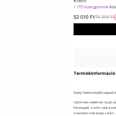
Krem
173 hűségpontok
Kös
52 010 Ft
74 300 Ft
Termékinformáció
Sisley Solaire;vízálló napozó
Optimális védelmet nyújt az
fiatalságát. A bőrt védi a szé
miközben hidratálja a bőrt. A