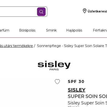
Üzletkeres
arfüm
Bőrápolás
Smink
Hajápolás
Férfiakn
s utáni termékekre
Sonnenpflege - Sisley Super Soin Solair
SPF 30
SISLEY
SUPER SOIN SO
Sisley Super Soin