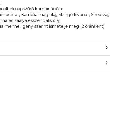
.
nalbeli napszűrő kombinációja:
in-acetát, Kamélia mag olaj, Mangó kivonat, Shea-vaj,
nna és zaálya esszenciális olaj
ra menne, igény szerint ismételje meg (2 óránként)
r