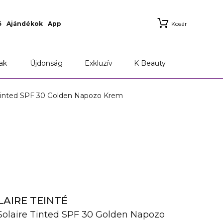
ő
Ajándékok
App
Kosár
ak
Újdonság
Exkluzív
K Beauty
e Tinted SPF 30 Golden Napozo Krem
LAIRE TEINTÉ
 Solaire Tinted SPF 30 Golden Napozo