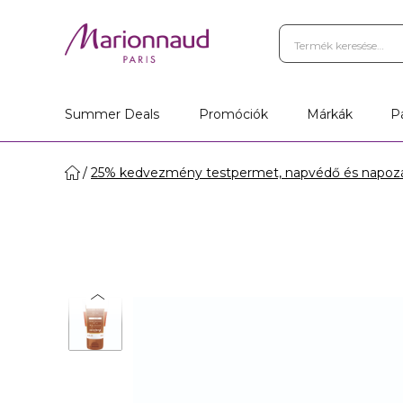
Summer Deals
Promóciók
Márkák
P
25% kedvezmény testpermet, napvédő és napozá