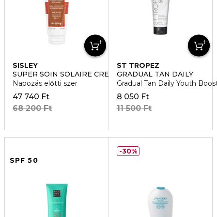
SISLEY
ST TROPEZ
SUPER SOIN SOLAIRE CREME SOYEUSE CORPS
GRADUAL TAN DAILY
Napozás előtti szer
Gradual Tan Daily Youth Boos
47 740 Ft
8 050 Ft
68 200 Ft
11 500 Ft
30%
SPF 50