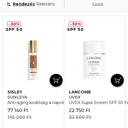
Rendezés
Releváns
Szűrő
30%
30%
SPF 50
SPF 50
SISLEY
LANCÔME
SUNLEYA
UVEX
Anti-aging kiválóság a napvédelem terén Sunleya SPF 50+
UVEX Supra Screen SPF 50 
77 140 Ft
22 750 Ft
110 200 Ft
32 500 Ft