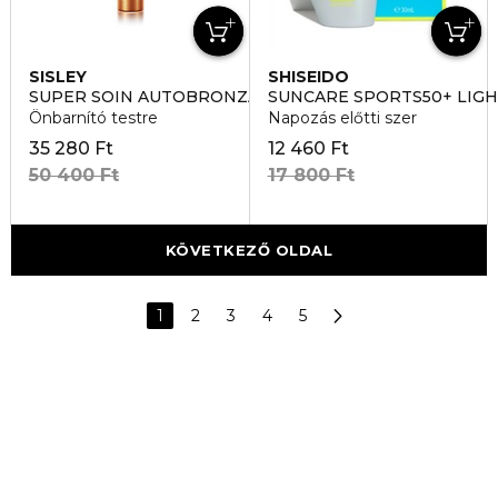
SISLEY
SHISEIDO
SUPER SOIN AUTOBRONZANT CORPS
SUNCARE SPORTS50+ LIG
Önbarnító testre
Napozás előtti szer
35 280 Ft
12 460 Ft
50 400 Ft
17 800 Ft
KÖVETKEZŐ OLDAL
1
2
3
4
5