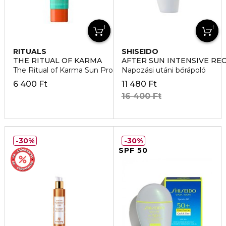
RITUALS
SHISEIDO
THE RITUAL OF KARMA
AFTER SUN INTENSIVE RE
The Ritual of Karma Sun Protection Arckrém SPF 50
Napozási utáni bőrápoló
6 400 Ft
11 480 Ft
16 400 Ft
30%
30%
SPF 50