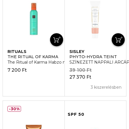
RITUALS
SISLEY
THE RITUAL OF KARMA
PHYTO-HYDRA TEINT
The Ritual of Karma Habzo napvedo SPF 50
SZÍNEZETT NAPPALI ARCÁ
7 200 Ft
39 100 Ft
27 370 Ft
3 kiszerelésben
30%
SPF 50