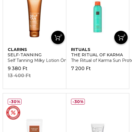
CLARINS
RITUALS
SELF-TANNING
THE RITUAL OF KARMA
Self Tanning Milky Lotion Önbarnító
The Ritual of Karma Sun Prot
9 380 Ft
7 200 Ft
13 400 Ft
30%
30%