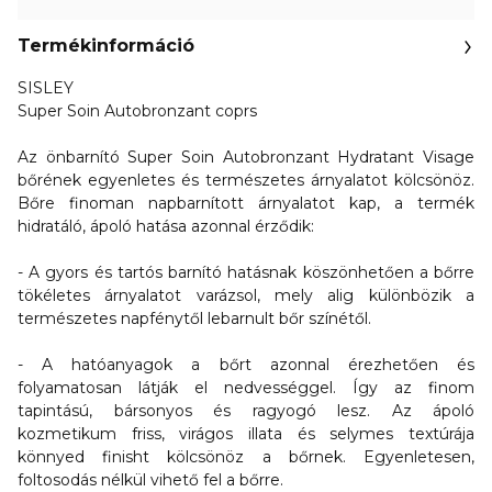
Termékinformáció
SISLEY
Super Soin Autobronzant coprs
Az önbarnító Super Soin Autobronzant Hydratant Visage
bőrének egyenletes és természetes árnyalatot kölcsönöz.
Bőre
finoman napbarnított árnyalatot kap, a termék
hidratáló, ápoló hatása azonnal érződik:
- A gyors és tartós barnító hatásnak köszönhetően
a bőrre
tökéletes árnyalatot varázsol
, mely alig különbözik a
természetes napfénytől lebarnult bőr színétől.
- A hatóanyagok a bőrt azonnal érezhetően és
folyamatosan látják el nedvességgel. Így az
finom
tapintású, bársonyos és ragyogó
lesz. Az ápoló
kozmetikum friss, virágos illata és selymes textúrája
könnyed finisht kölcsönöz a bőrnek.
Egyenletesen,
foltosodás nélkül vihető fel a bőrre.