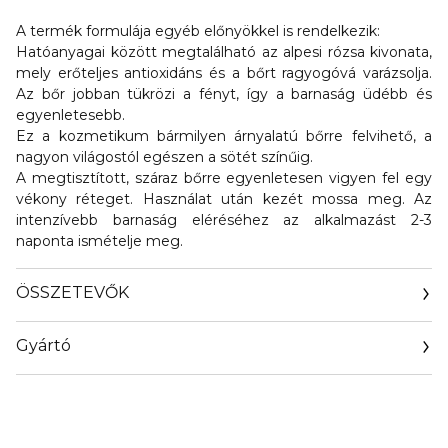
A termék formulája egyéb előnyökkel is rendelkezik:
Hatóanyagai között megtalálható az
alpesi rózsa kivonata
,
mely erőteljes antioxidáns és a bőrt ragyogóvá varázsolja.
Az bőr jobban tükrözi a fényt, így
a barnaság üdébb és
egyenletesebb
.
Ez a kozmetikum bármilyen árnyalatú bőrre felvihető, a
nagyon világostól egészen a sötét színűig.
A megtisztított, száraz bőrre egyenletesen vigyen fel egy
vékony réteget. Használat után kezét mossa meg. Az
intenzívebb barnaság eléréséhez az alkalmazást 2-3
naponta ismételje meg.
ÖSSZETEVŐK
Gyártó
Email
sisley.czechrep@sisley.fr