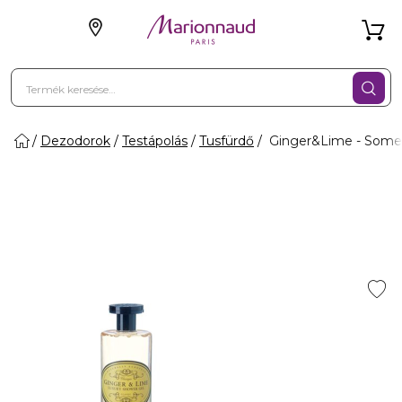
Dezodorok
Testápolás
Tusfürdő
Ginger&Lime - Somer