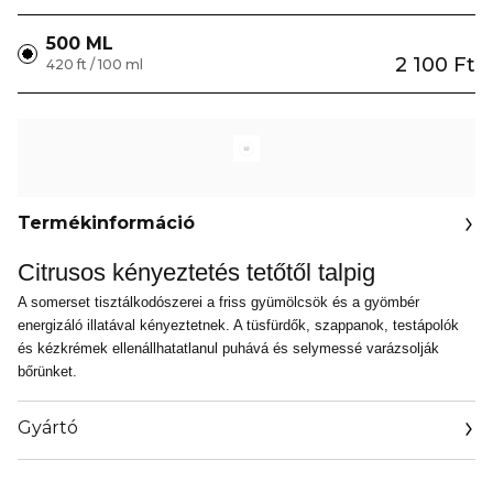
500 ML
2 100 Ft
420 ft / 100 ml
Termékinformáció
Citrusos kényeztetés tetőtől talpig
A somerset tisztálkodószerei a friss gyümölcsök és a gyömbér
energizáló illatával kényeztetnek. A tüsfürdők, szappanok, testápolók
és kézkrémek ellenállhatatlanul puhává és selymessé varázsolják
bőrünket.
Gyártó
Email