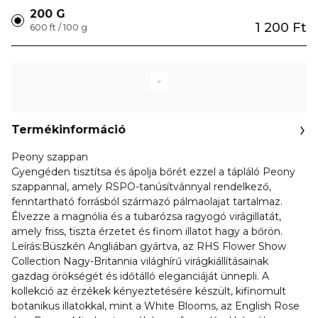
200 G
1 200 Ft
600 ft / 100 g
Termékinformáció
Peony szappan
Gyengéden tisztítsa és ápolja bőrét ezzel a tápláló Peony
szappannal, amely RSPO-tanúsítvánnyal rendelkező,
fenntartható forrásból származó pálmaolajat tartalmaz.
Élvezze a magnólia és a tubarózsa ragyogó virágillatát,
amely friss, tiszta érzetet és finom illatot hagy a bőrön.
Leírás:Büszkén Angliában gyártva, az RHS Flower Show
Collection Nagy-Britannia világhírű virágkiállításainak
gazdag örökségét és időtálló eleganciáját ünnepli. A
kollekció az érzékek kényeztetésére készült, kifinomult
botanikus illatokkal, mint a White Blooms, az English Rose