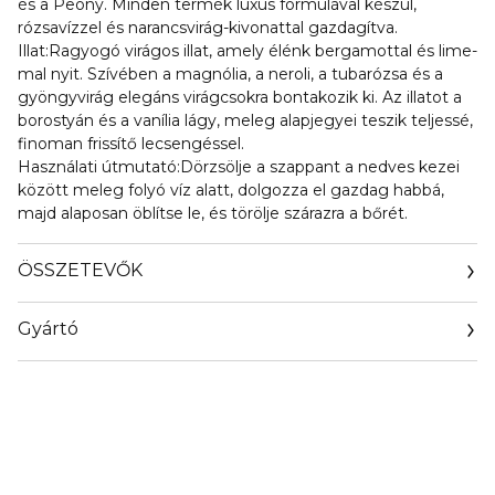
és a Peony. Minden termék luxus formulával készül,
rózsavízzel és narancsvirág-kivonattal gazdagítva.
Illat:Ragyogó virágos illat, amely élénk bergamottal és lime-
mal nyit. Szívében a magnólia, a neroli, a tubarózsa és a
gyöngyvirág elegáns virágcsokra bontakozik ki. Az illatot a
borostyán és a vanília lágy, meleg alapjegyei teszik teljessé,
finoman frissítő lecsengéssel.
Használati útmutató:Dörzsölje a szappant a nedves kezei
között meleg folyó víz alatt, dolgozza el gazdag habbá,
majd alaposan öblítse le, és törölje szárazra a bőrét.
ÖSSZETEVŐK
Gyártó
Email
pandrconsulting@live.com