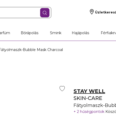
Üzletkeres
arfüm
Bőrápolás
Smink
Hajápolás
Férfiakn
átyolmaszk-Bubble Mask Charcoal
STAY WELL
SKIN-CARE
Fátyolmaszk-Bubb
2 hűségpontok
Köszö