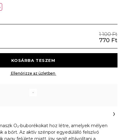
%
1 100 Ft
770 Ft
 KOSÁRBA TESZEM 
 Ellenőrizze az üzletben 
maszk O₂-buborékokat hoz létre, amelyek mélyen
ják a bőrt. Az aktív szénpor egyedülálló felszívó
nagy felülete miatt, így segít eltávolítani a