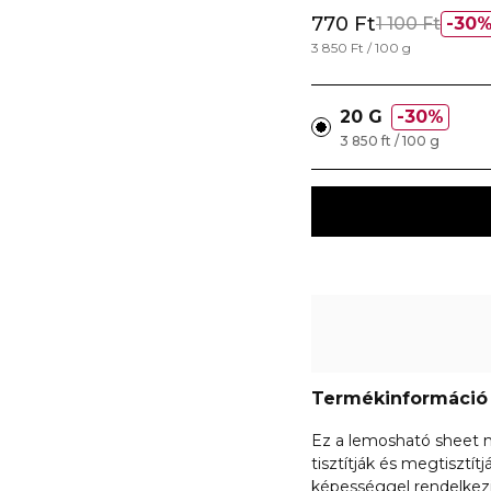
770 Ft
1 100 Ft
30
3 850 Ft / 100 g
20 G
30%
3 850 ft / 100 g
Termékinformáció
Ez a lemosható sheet 
tisztítják és megtisztít
képességgel rendelkezik 