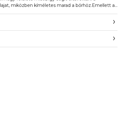
olajat, miközben kíméletes marad a bőrhöz.Emellett a
dag C-vitaminban, amely antioxidánsként segít
bad gyökökkel, és hozzájárul a bőrtónus