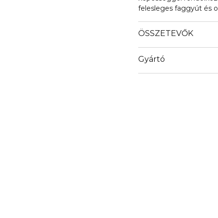
felesleges faggyút és 
homoktövis-kivonat gaz
felvenni a harcot a sza
ÖSSZETEVŐK
egységesítéséhez.
Gyártó
Email
info@stay.company