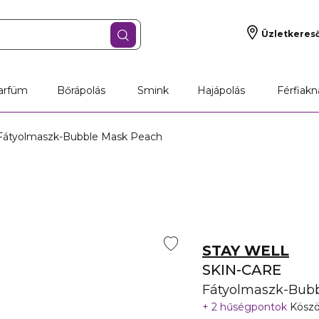
Üzletkeres
arfüm
Bőrápolás
Smink
Hajápolás
Férfiakn
Fátyolmaszk-Bubble Mask Peach
STAY WELL
SKIN-CARE
Fátyolmaszk-Bub
2 hűségpontok
Köszö