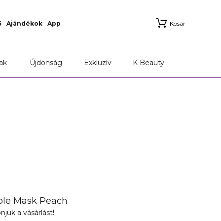
ő
Ajándékok
App
Kosár
ak
Újdonság
Exkluzív
K Beauty
ble Mask Peach
njük a vásárlást!