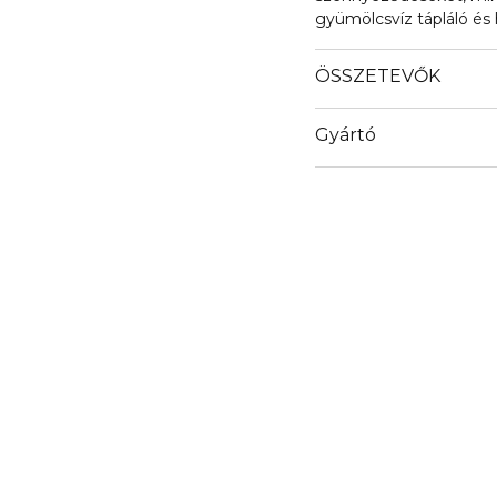
gyümölcsvíz tápláló és 
megjelenését. Emellett
segít a szabad gyökök 
ÖSSZETEVŐK
Gyártó
Email
info@stay.company