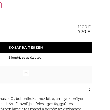
%
1 100 Ft
770 Ft
 KOSÁRBA TESZEM 
 Ellenőrizze az üzletben 
maszk O₂-buborékokat hoz létre, amelyek mélyen
ák a bőrt. Eltávolítja a felesleges faggyút és
özben kíméletes marad a bőrhöz.Az őszibarack-