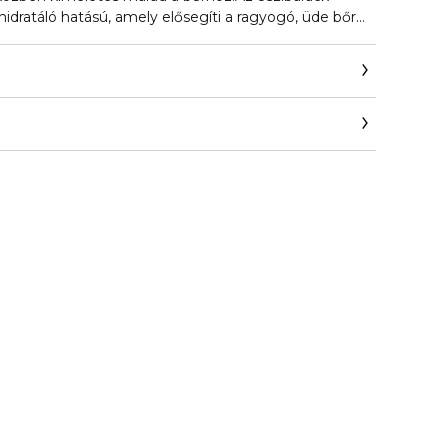
hidratáló hatású, amely elősegíti a ragyogó, üde bőr
 az ánizs gyümölcskivonat erős antioxidáns, amely
elleni védelemben.