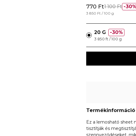
770 Ft
1 100 Ft
30
3 850 Ft / 100 g
20 G
30%
3 850 ft / 100 g
Termékinformáció
Ez a lemosható sheet 
tisztítják és megtisztítj
szennyeződéseket, mik