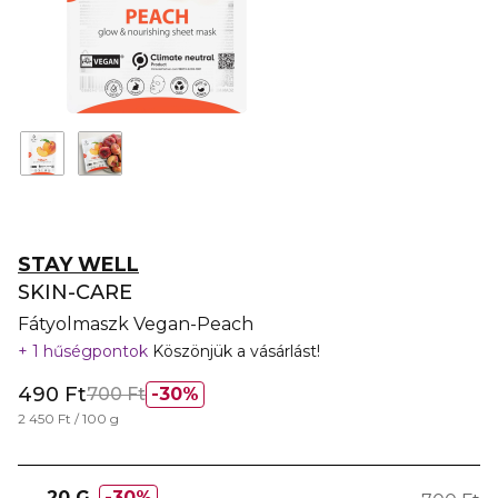
STAY WELL
SKIN-CARE
Fátyolmaszk Vegan-Peach
1 hűségpontok
Köszönjük a vásárlást!
490 Ft
700 Ft
30%
2 450 Ft / 100 g
20 G
30%