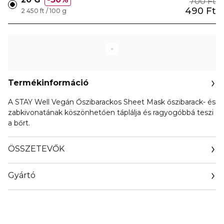
700 Ft
490 Ft
2 450 ft / 100 g
Termékinformáció
A STAY Well Vegán Őszibarackos Sheet Mask őszibarack- és
zabkivonatának köszönhetően táplálja és ragyogóbbá teszi
a bőrt.
ÖSSZETEVŐK
Gyártó
Email
info@stay.company