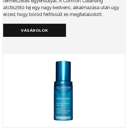
természetes egyensúlyát. A Comfort Cleansing
atctisztító tej egy nagy kedvenc, alkalmazása után úgy
érzed, hogy bőröd felfrissült és megfiatalodott.
VÁSÁROLOK