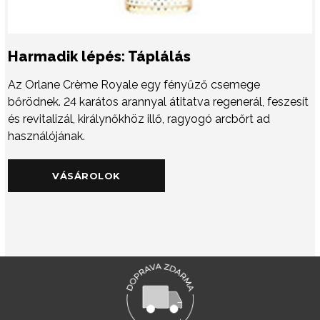
Harmadik lépés: Táplálás
Az Orlane Crème Royale egy fényűző csemege
bőrödnek. 24 karátos arannyal átitatva regenerál, feszesít
és revitalizál, királynőkhöz illő, ragyogó arcbőrt ad
használójának.
VÁSÁROLOK