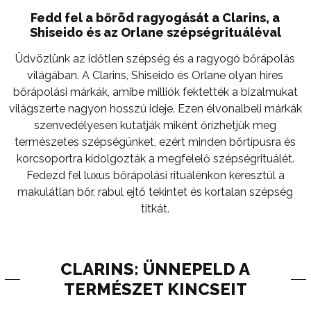
Fedd fel a bőröd ragyogását a Clarins, a
Shiseido és az Orlane szépségrituáléval
Üdvözlünk az időtlen szépség és a ragyogó bőrápolás
világában. A Clarins, Shiseido és Orlane olyan hires
bőrápolási márkák, amibe milliók fektették a bizalmukat
világszerte nagyon hosszú ideje. Ezen élvonalbeli márkák
szenvedélyesen kutatják miként őrizhetjük meg
természetes szépségünket, ezért minden bőrtípusra és
korcsoportra kidolgozták a megfelelő szépségrituálét.
Fedezd fel luxus bőrápolási rituálénkon keresztül a
makulátlan bőr, rabul ejtő tekintet és kortalan szépség
titkát.
CLARINS: ÜNNEPELD A
TERMÉSZET KINCSEIT