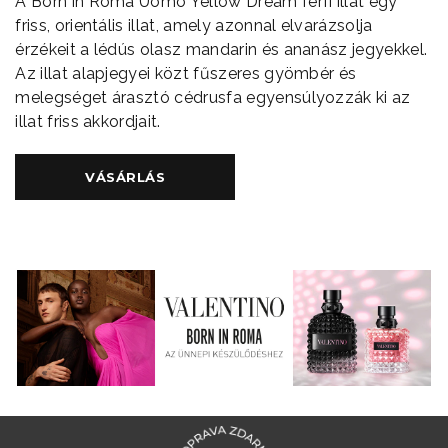
A Born in Roma Uomo Yellow Dream férfi illat egy
friss, orientális illat, amely azonnal elvarázsolja
érzékeit a lédús olasz mandarin és ananász jegyekkel.
Az illat alapjegyei közt fűszeres gyömbér és
melegséget árasztó cédrusfa egyensúlyozzák ki az
illat friss akkordjait.
VÁSÁRLÁS