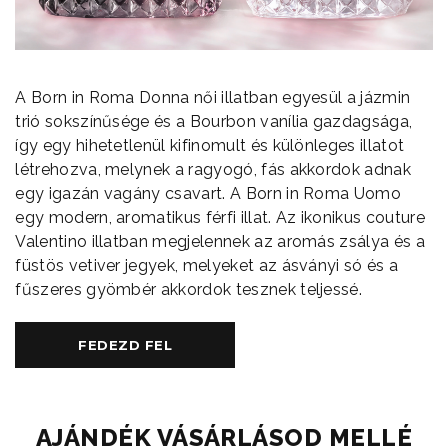
A Born in Roma Donna női illatban egyesül a jázmin
trió sokszínűsége és a Bourbon vanília gazdagsága,
így egy hihetetlenül kifinomult és különleges illatot
létrehozva, melynek a ragyogó, fás akkordok adnak
egy igazán vagány csavart. A Born in Roma Uomo
egy modern, aromatikus férfi illat. Az ikonikus couture
Valentino illatban megjelennek az aromás zsálya és a
füstös vetiver jegyek, melyeket az ásványi só és a
fűszeres gyömbér akkordok tesznek teljessé.
FEDEZD FEL
AJÁNDÉK VÁSÁRLÁSOD MELLÉ