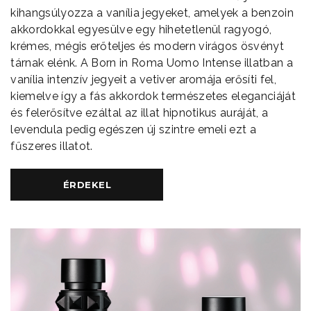
kihangsúlyozza a vanília jegyeket, amelyek a benzoin
akkordokkal egyesülve egy hihetetlenül ragyogó,
krémes, mégis erőteljes és modern virágos ösvényt
tárnak elénk. A Born in Roma Uomo Intense illatban a
vanília intenzív jegyeit a vetiver aromája erősíti fel,
kiemelve így a fás akkordok természetes eleganciáját
és felerősítve ezáltal az illat hipnotikus auráját, a
levendula pedig egészen új szintre emeli ezt a
fűszeres illatot.
ÉRDEKEL