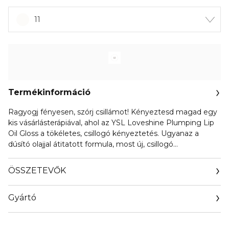
11
Termékinformáció
Ragyogj fényesen, szórj csillámot! Kényeztesd magad egy
kis vásárlásterápiával, ahol az YSL Loveshine Plumping Lip
Oil Gloss a tökéletes, csillogó kényeztetés. Ugyanaz a
dúsító olajjal átitatott formula, most új, csillogó
árnyalatokban.
ÖSSZETEVŐK
Gyártó
Email
info@loreal.hu