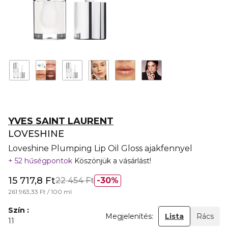
YVES SAINT LAURENT
LOVESHINE
Loveshine Plumping Lip Oil Gloss ajakfennyel
52 hűségpontok
Köszönjük a vásárlást!
15 717,8 Ft
22 454 Ft
30%
261 963,33 Ft / 100 ml
Szín
Megjelenítés:
Lista
Rács
11