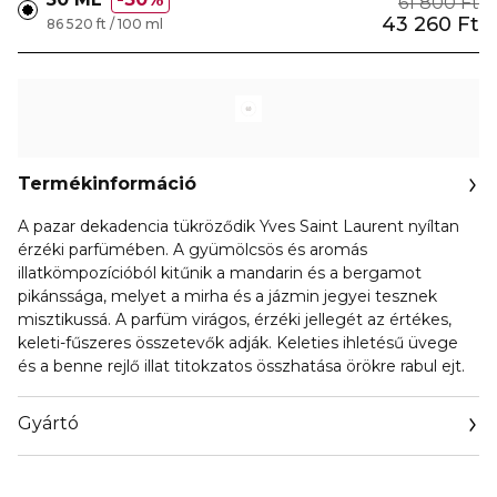
61 800 Ft
43 260 Ft
86 520 ft / 100 ml
Termékinformáció
A pazar dekadencia tükröződik Yves Saint Laurent nyíltan
érzéki parfümében. A gyümölcsös és aromás
illatkömpozícióból kitűnik a mandarin és a bergamot
pikánssága, melyet a mirha és a jázmin jegyei tesznek
misztikussá. A parfüm virágos, érzéki jellegét az értékes,
keleti-fűszeres összetevők adják. Keleties ihletésű üvege
és a benne rejlő illat titokzatos összhatása örökre rabul ejt.
Gyártó
Email
info@loreal.hu