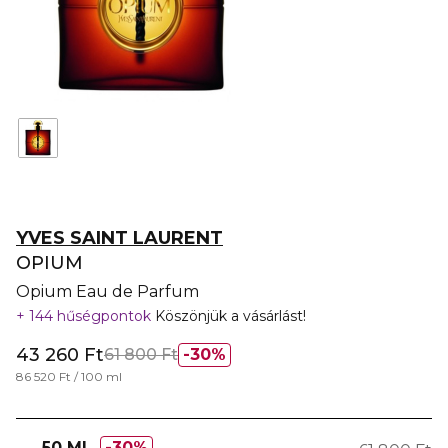
YVES SAINT LAURENT
OPIUM
Opium Eau de Parfum
144 hűségpontok
Köszönjük a vásárlást!
43 260 Ft
61 800 Ft
30%
86 520 Ft / 100 ml
50 ML
30%