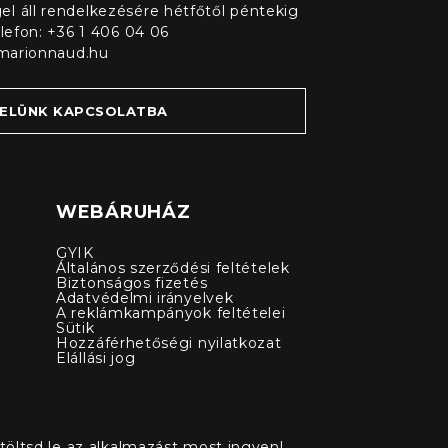
l áll rendelkezésére hétfőtől péntekig
elefon: +36 1 406 04 06
marionnaud.hu
VELÜNK KAPCSOLATBA
WEBÁRUHÁZ
GYIK
Általános szerződési feltételek
Biztonságos fizetés
Adatvédelmi irányelvek
A reklámkampányok feltételei
Sütik
Hozzáférhetőségi nyilatkozat
Elállási jog
töltsd le az alkalmazást most ingyen!