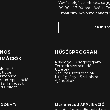
Vevőszolgálatunk készségge
09:00 - 17:00 óra között. T
Email cím:
vevoszolgalat@
LÉPJEN 
ZNOS
HŰSÉGPROGRAM
RMÁCIÓK
Privilege Hűségprogram
Termék visszaküldése
kkereső
Üzletek
utique
Szállítási információk
sszépség
Hűségkártya Szabályzat
naud Applikáció
Ajándékok
lási Tanácsok
nd Collect
ÓDOKAT:
Marionnaud APPLIKÁCIÓ
A szépség mindig veled van, 