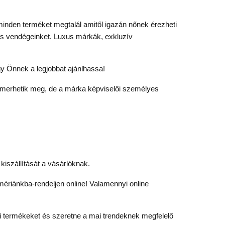
minden terméket megtalál amitől igazán nőnek érezheti
ves vendégeinket. Luxus márkák, exkluzív
y Önnek a legjobbat ajánlhassa!
ismerhetik meg, de a márka képviselői személyes
iszállítását a vásárlóknak.
ümériánkba-rendeljen online! Valamennyi online
ási termékeket és szeretne a mai trendeknek megfelelő