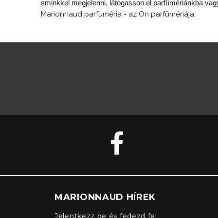
sminkkel megjelenni, látogasson el parfümériánkba vagy
Marionnaud parfüméria - az Ön parfümériája.
MARIONNAUD HÍREK
Jelentkezz be és fedezd fel