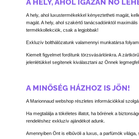
A HELY, AHOL IGAZÁN NŐ LEH
A hely, ahol luxustermékekkel kényeztetheti magát, kel
magát. A hely, ahol szakértő tanácsadóinktól maximáli
termékkollekciók, csak a legjobbak!
Exkluzív bolthálózatunk valamennyi munkatársa folyam
Kiemelt figyelmet fordítunk törzsvásárlóinkra. A zárt
jelenlétükkel segítenek kiválasztani az Önnek legmegfe
A MINŐSÉG HÁZHOZ IS JÖN!
A Marionnaud webshop részletes információkkal szolgál 
Ha megtalálja a tökéletes illatot, ha bőrének a biztonsá
rendeléshez exkluzív ajándékot adunk.
Amennyiben Önt is elbűvöli a luxus, a parfümök világa, 