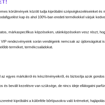
ET!
lemes körülmények között tudja kipróbálni szépségkezeléseinket és 
s odafigyelést kap és ahol 100%-ban eredeti termékekkel várjuk ked
atos, márkaspecifikus képzéseken, utánképzéseken vesz részt, hog
körű VIP rendezvényeink során vendégeink nemcsak az újdonságokat 
lelőbb terméket, termékcsaládokat.
az egyes márkákról és készítményeikről, és biztosítja azok gondos k
gos és bevált kezelésre van szüksége, de nincs ideje ellátogatni parf
szeretné kipróbálni a különféle bőrtípusokra való krémeket, hajápol