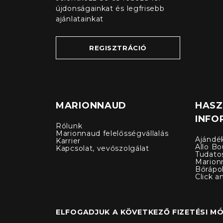
újdonságainkat és legfrisebb
ajánlatainkat
REGISZTRÁCIÓ
MARIONNAUD
HAS
INFO
Rólunk
Marionnaud felelősségvállalás
Ajándé
Karrier
Allo Bo
Kapcsolat, vevőszolgálat
Tudato
Marion
Bőrápo
Click a
ELFOGADJUK A KÖVETKEZŐ FIZETÉSI M