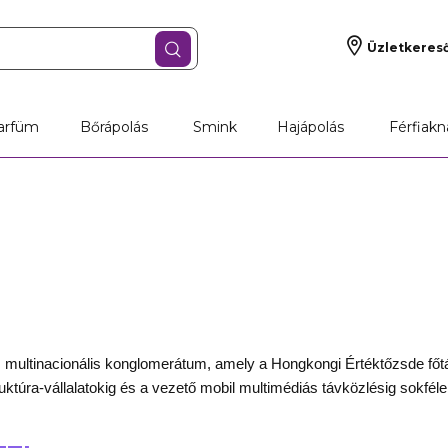
Üzletkeres
arfüm
Bőrápolás
Smink
Hajápolás
Férfiakn
multinacionális konglomerátum, amely a Hongkongi Értéktőzsde főtábl
ruktúra-vállalatokig és a vezető mobil multimédiás távközlésig sokfél