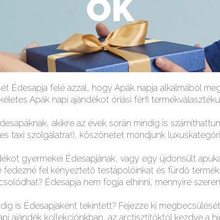
OK
ét Édesapja felé azzal, hogy Apák napja alkalmából megl
ökéletes Apák napi ajándékot óriási férfi termékválaszték
esapáknak, akikre az évek során mindig is számíthattun
s taxi szolgálatra!), köszönetet mondjunk luxuskategóri
ékot gyermekei Édesapjának, vagy egy újdonsült apuka 
ne fedezné fel kényeztető testápolóinkat és fürdő termék
csolódhat? Édesapja nem fogja elhinni, mennyire szere
indig is Édesapjaként tekintett? Fejezze ki megbecsülésé
pi ajándék kollekciónkban, az arctisztítóktól kezdve a 