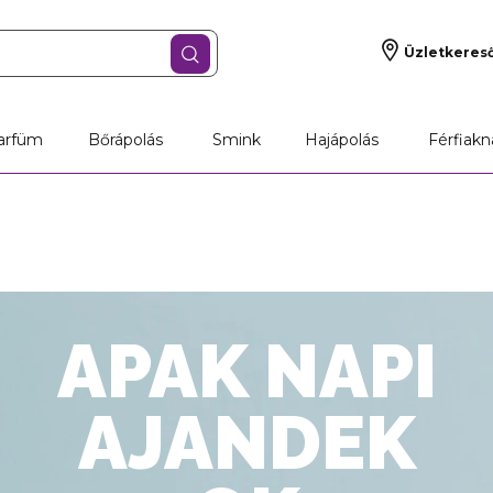
Üzletkeres
arfüm
Bőrápolás
Smink
Hajápolás
Férfiakn
APAK NAPI
AJANDEK