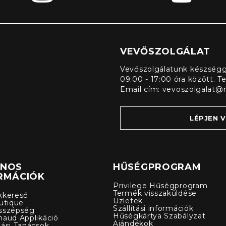
VEVŐSZOLGÁLAT
Vevőszolgálatunk készségge
09:00 - 17:00 óra között. T
Email cím:
vevoszolgalat@
LÉPJEN 
ZNOS
HŰSÉGPROGRAM
RMÁCIÓK
Privilege Hűségprogram
Termék visszaküldése
kkereső
Üzletek
utique
Szállítási információk
sszépség
Hűségkártya Szabályzat
naud Applikáció
Ajándékok
lási Tanácsok