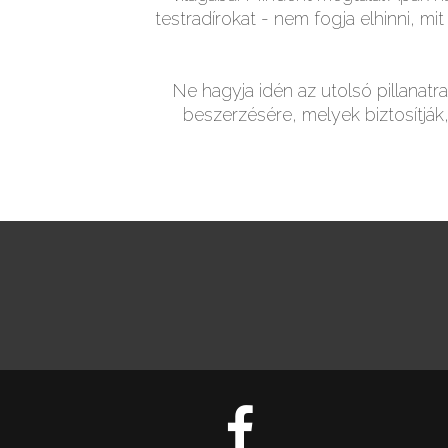
testradírokat - nem fogja elhinni, m
Ne hagyja idén az utolsó pillanat
beszerzésére, melyek biztosítjá