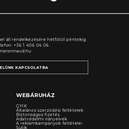
l áll rendelkezésére hétfőtől péntekig
elefon: +36 1 406 04 06
marionnaud.hu
VELÜNK KAPCSOLATBA
WEBÁRUHÁZ
GYIK
Általános szerződési feltételek
Biztonságos fizetés
Adatvédelmi irányelvek
A reklámkampányok feltételei
Sütik