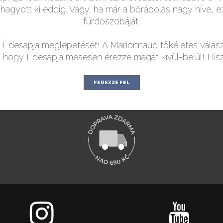
it hagyott ki eddig. Vagy, ha már a bőrápolás nagy híve, 
fürdőszobáját.
ra Édesapja meglepetését! A Marionnaud tökéletes válas
k, hogy Édesapja mesésen érezze magát kívül-belül! His
FEDEZZE FEL