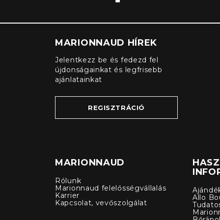
MARIONNAUD HÍREK
Jelentkezz be és fedezd fel
újdonságainkat és legfrisebb
ajánlatainkat
REGISZTRÁCIÓ
MARIONNAUD
HAS
INFO
Rólunk
Marionnaud felelősségvállalás
Ajándé
Karrier
Allo Bo
Kapcsolat, vevőszolgálat
Tudato
Marion
Bőrápo