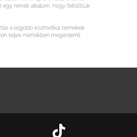
ez egy remek alkalom, hogy feltöltsük
ztás a legjobb kozmetikai termékek
zen teljes mértékben megérdemli.