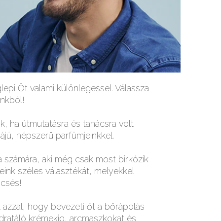
epi Őt valami különlegessel. Válassza
unkból!
k, ha útmutatásra és tanácsra volt
ájú, népszerű parfümjeinkkel.
számára, aki még csak most birkózik
eink széles választékát, melyekkel
ncsés!
t azzal, hogy bevezeti őt a bőrápolás
hidratáló krémekig, arcmaszkokat és