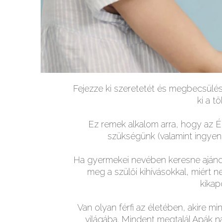
Fejezze ki szeretetét és megbecsülés
ki a t
Ez remek alkalom arra, hogy az Éd
szükségünk (valamint ingyene
Ha gyermekei nevében keresne ajánd
meg a szülői kihívásokkal, miért 
kikap
Van olyan férfi az életében, akire m
világába. Mindent megtalál Apák na