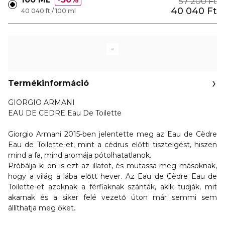
57 200 Ft
40 040 Ft
40 040 ft / 100 ml
Termékinformáció
GIORGIO ARMANI
EAU DE CEDRE Eau De Toilette
Giorgio Armani 2015-ben jelentette meg az Eau de Cèdre
Eau de Toilette-et, mint a cédrus előtti tisztelgést, hiszen
mind a fa, mind aromája pótolhatatlanok.
Próbálja ki ön is ezt az illatot, és mutassa meg másoknak,
hogy a világ a lába előtt hever. Az Eau de Cèdre Eau de
Toilette-et
azoknak a férfiaknak szánták, akik tudják, mit
akarnak és a siker felé vezető úton már semmi sem
állíthatja meg őket.