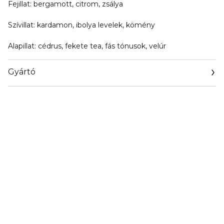
Fejillat:
bergamott, citrom, zsálya
Szívillat:
kardamon, ibolya levelek, kömény
Alapillat:
cédrus, fekete tea, fás tónusok, velúr
Gyártó
Email
info@loreal.hu