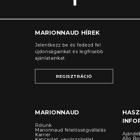
MARIONNAUD HÍREK
Jelentkezz be és fedezd fel
újdonságainkat és legfrisebb
ajánlatainkat
REGISZTRÁCIÓ
MARIONNAUD
HAS
INFO
Rólunk
Marionnaud felelősségvállalás
Ajándé
Karrier
Allo Bo
Kapcsolat, vevőszolgálat