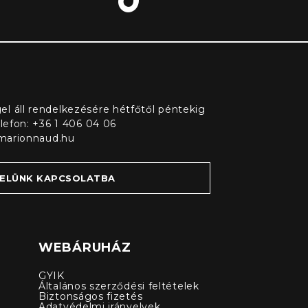
l áll rendelkezésére hétfőtől péntekig
elefon: +36 1 406 04 06
marionnaud.hu
VELÜNK KAPCSOLATBA
WEBÁRUHÁZ
GYIK
Általános szerződési feltételek
Biztonságos fizetés
Adatvédelmi irányelvek