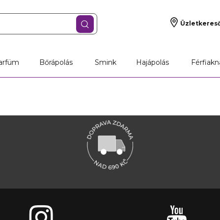
Üzletkeres
arfüm
Bőrápolás
Smink
Hajápolás
Férfiakn