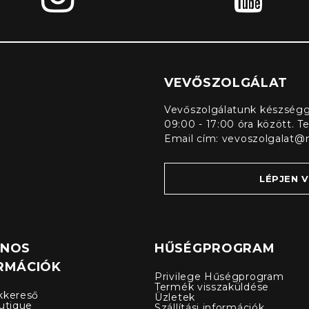
VEVŐSZOLGÁLAT
Vevőszolgálatunk készségge
09:00 - 17:00 óra között. T
Email cím:
vevoszolgalat@
LÉPJEN 
ZNOS
HŰSÉGPROGRAM
RMÁCIÓK
Privilege Hűségprogram
Termék visszaküldése
kkereső
Üzletek
utique
Szállítási információk