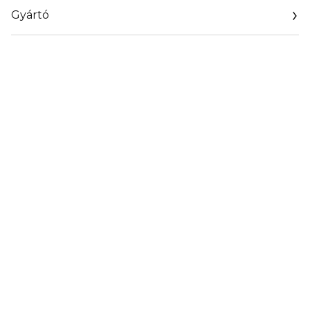
Gyártó
Email
press@cotyinc.com