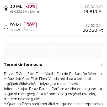
30 ML
30%
28 300 Ft
19 810 Ft
66 033,33 ft / 100 ml
50 ML
30%
37 600 Ft
26 320 Ft
52 640 ft / 100 ml
Termékinformáció
Davidoff Cool Elixir Floral Vanilla Eau de Parfum for Women
A Davidoff Cool Elixir Floral Vanilla női illata a kollekció
legújabb ékköveként folytatja a márka érzéki
felfedezőútját. Ez az Eau de Parfum az időtlen elegancia, a
sugárzó melegség és a kifinomultság erejével tiszteleg a
modern nőiesség előtt.
A Quentin Bisch parfümőr által megálmodott kompozíció a