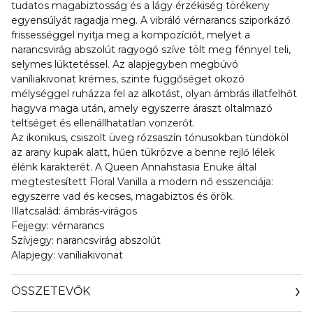
tudatos magabiztosság és a lágy érzékiség törékeny
egyensúlyát ragadja meg. A vibráló vérnarancs sziporkázó
frissességgel nyitja meg a kompozíciót, melyet a
narancsvirág abszolút ragyogó szíve tölt meg fénnyel teli,
selymes lüktetéssel. Az alapjegyben megbúvó
vaníliakivonat krémes, szinte függőséget okozó
mélységgel ruházza fel az alkotást, olyan ámbrás illatfelhőt
hagyva maga után, amely egyszerre áraszt oltalmazó
teltséget és ellenállhatatlan vonzerőt.
Az ikonikus, csiszolt üveg rózsaszín tónusokban tündököl
az arany kupak alatt, hűen tükrözve a benne rejlő lélek
élénk karakterét. A Queen Annahstasia Enuke által
megtestesített Floral Vanilla a modern nő esszenciája:
egyszerre vad és kecses, magabiztos és örök.
Illatcsalád: ámbrás-virágos
Fejjegy: vérnarancs
Szívjegy: narancsvirág abszolút
Alapjegy: vaníliakivonat
ÖSSZETEVŐK