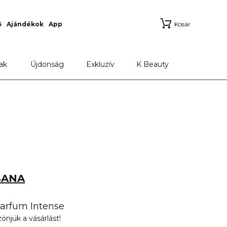
ő
Ajándékok
App
Kosár
ak
Újdonság
Exkluzív
K Beauty
BANA
arfum Intense
önjük a vásárlást!