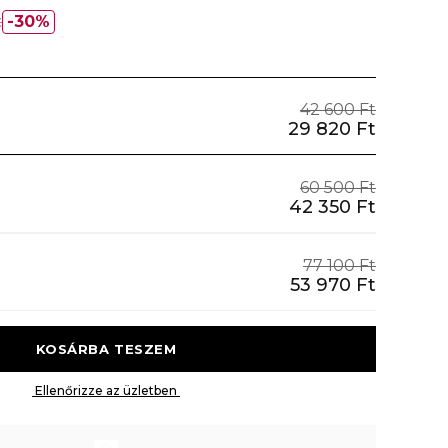
t
30%
42 600 Ft
29 820 Ft
60 500 Ft
42 350 Ft
77 100 Ft
53 970 Ft
 KOSÁRBA TESZEM 
 Ellenőrizze az üzletben 