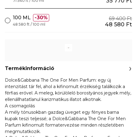
35 770 Ft
71 540 ft / 100 ml
100 ML
30%
69 400 Ft
48 580 Ft
48 580 ft / 100 ml
Termékinformáció
Dolce&Gabbana The One For Men Parfum: egy új
intenzitást tár fel, ahol a kifinomult érzékiség találkozik a
férfias erővel. A meleg, körülölelő borostyános jegyek mély,
ellenállhatatlanul karizmatikus illatot alkotnak.
A csomagolás
A mély tónusokban gazdag üveget egy fényes barna
kupak teszi teljessé; a Dolce&Gabbana The One For Men
Parfum kifinomult formatervezése minden részletében
megmutatkozik.