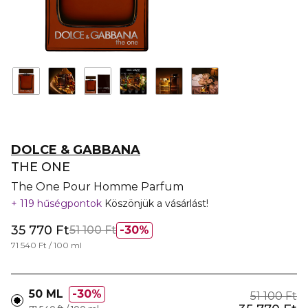
DOLCE & GABBANA
THE ONE
The One Pour Homme Parfum
119 hűségpontok
Köszönjük a vásárlást!
35 770 Ft
51 100 Ft
30%
71 540 Ft / 100 ml
50 ML
30%
51 100 Ft