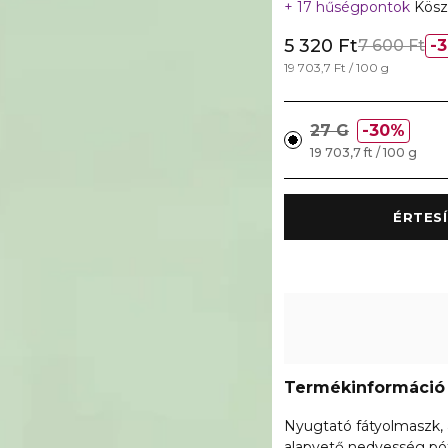
17 hűségpontok
Kösz
5 320 Ft
7 600 Ft
19 703,7 Ft / 100 g
27 G
30%
19 703,7 ft / 100 g
Termékinformáció
Nyugtató fátyolmaszk, 
alapvető nedvesség pótl