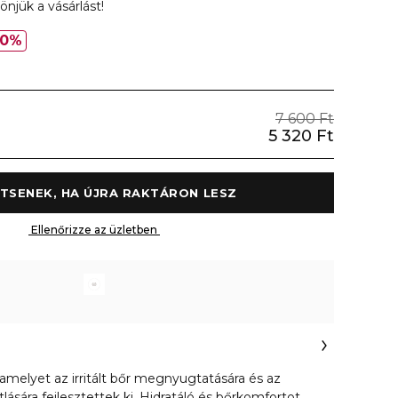
önjük a vásárlást!
30%
7 600 Ft
5 320 Ft
 ÉRTESÍTSENEK, HA ÚJRA RAKTÁRON LESZ 
 Ellenőrizze az üzletben 
amelyet az irritált bőr megnyugtatására és az
ására fejlesztettek ki. Hidratáló és bőrkomfortot