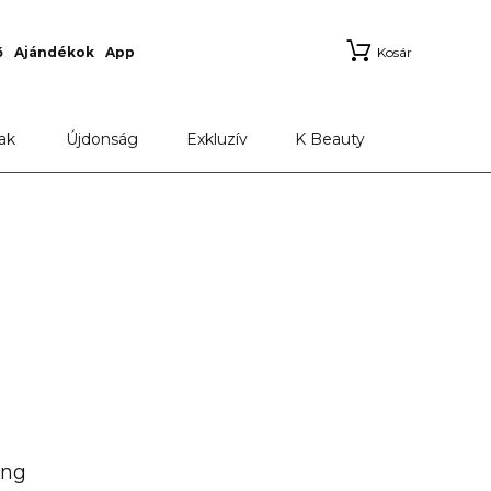
ő
Ajándékok
App
Kosár
ak
Újdonság
Exkluzív
K Beauty
ing