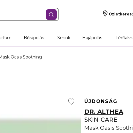
Üzletkeres
arfüm
Bőrápolás
Smink
Hajápolás
Férfiakn
ask Oasis Soothing
ÚJDONSÁG
DR. ALTHEA
SKIN-CARE
Mask Oasis Sooth