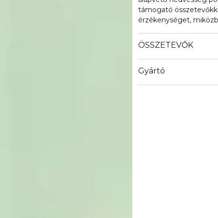
támogató összetevőkkel
érzékenységet, miközbe
arcbőrt hagy maga utá
ÖSSZETEVŐK
Gyártó
Email
info@ptn-healthcre.de