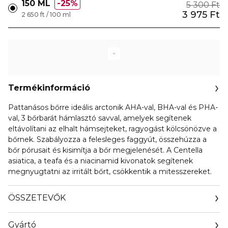
150 ML
25%
5 300 Ft
3 975 Ft
2 650 ft / 100 ml
Termékinformáció
Pattanásos bőrre ideális arctonik AHA-val, BHA-val és PHA-
val, 3 bőrbarát hámlasztó savval, amelyek segítenek
eltávolítani az elhalt hámsejteket, ragyogást kölcsönözve a
bőrnek. Szabályozza a felesleges faggyút, összehúzza a
bőr pórusait és kisimítja a bőr megjelenését. A Centella
asiatica, a teafa és a niacinamid kivonatok segítenek
megnyugtatni az irritált bőrt, csökkentik a mitesszereket.
ÖSSZETEVŐK
Gyártó