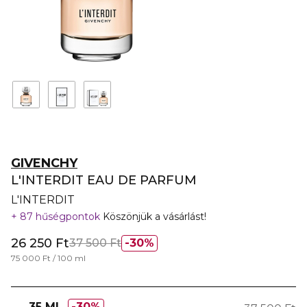
GIVENCHY
L'INTERDIT EAU DE PARFUM
L'INTERDIT
87 hűségpontok
Köszönjük a vásárlást!
26 250 Ft
37 500 Ft
30%
75 000 Ft / 100 ml
35 ML
30%