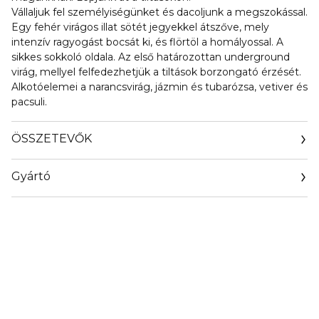
Vállaljuk fel személyiségünket és dacoljunk a megszokással.
Egy fehér virágos illat sötét jegyekkel átszőve, mely
intenzív ragyogást bocsát ki, és flörtöl a homályossal. A
sikkes sokkoló oldala. Az első határozottan underground
virág, mellyel felfedezhetjük a tiltások borzongató érzését.
Alkotóelemei a narancsvirág, jázmin és tubarózsa, vetiver és
pacsuli.
ÖSSZETEVŐK
Gyártó
Email
https://www.givenchybeauty.com/us/contactus