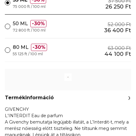
37 500 Ft
26 250 Ft
75 000 ft / 100 ml
50 ML
30%
52 000 Ft
36 400 Ft
72 800 ft / 100 ml
80 ML
30%
63 000 Ft
44 100 Ft
55 125 ft / 100 ml
Termékinformáció
GIVENCHY
L'INTERDIT Eau de parfum
A Givenchy bemutatja legújabb illatát, a L’Interdit-t, mely a
merész nőiesség előtt tiszteleg. Ne tiltsunk meg semmit
magunknak. Lépjünk át a tiltásokon.