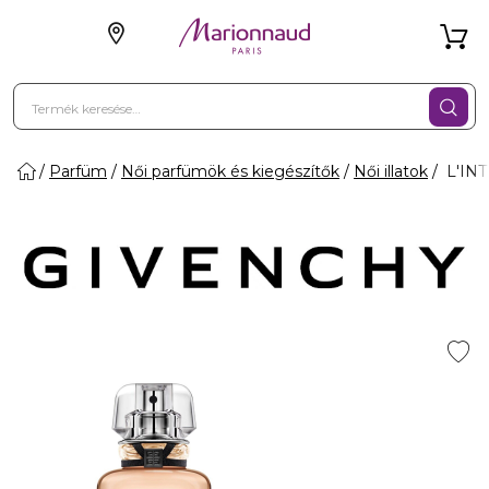
Parfüm
Női parfümök és kiegészítők
Női illatok
L'INT