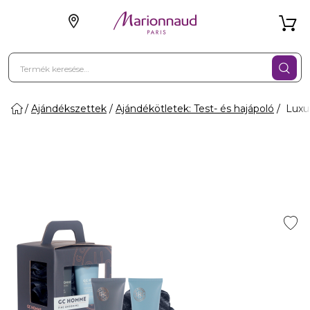
Ajándékszettek
Ajándékötletek: Test- és hajápoló
Luxur