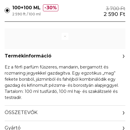
100+100 ML
30%
3 700 Ft
2 590 Ft
2 590 ft / 100 ml
Termékinformáció
Ez a férfi parfüm fűszeres, mandarin, bergamott és
rozmaring jegyekkel gazdagítva. Egy egzotikus „mag”
fekete borsból, jázminból és fahéjból kombinálódik egy
gazdag és kifinomult pézsma- és borostyán alapjeggyel.
Tartalom: 100 ml tusfürdő, 100 ml haj- és szakállzselé és
testradír.
ÖSSZETEVŐK
Gyártó