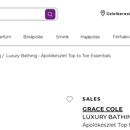
Üzletkeres
arfüm
Bőrápolás
Smink
Hajápolás
Férfiakn
ó
Luxury Bathing - Ápolókészlet Top to Toe Essentials
SALES
GRACE COLE
LUXURY BATHI
Ápolókészlet Top 