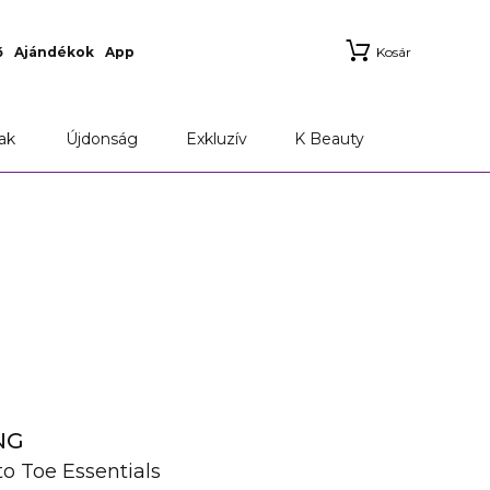
ő
Ajándékok
App
Kosár
ak
Újdonság
Exkluzív
K Beauty
NG
to Toe Essentials