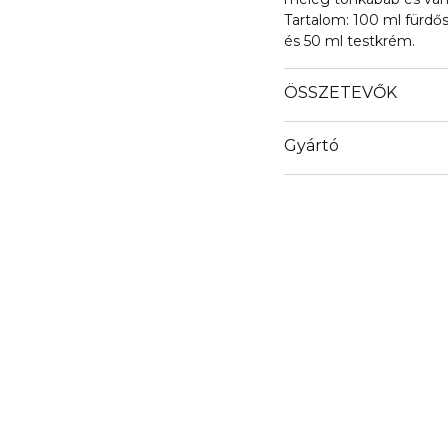
Tartalom: 100 ml fürdő
és 50 ml testkrém.
ÖSSZETEVŐK
Gyártó
Email
www.colebeauty.com