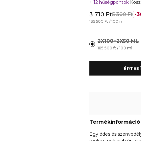
12 hűségpontok
Köszö
3 710 Ft
5 300 Ft
3
185 500 Ft / 100 ml
2X100+2X50 ML
185 500 ft / 100 ml
Termékinformáció
Egy édes és szenvedély
meleg tonkabab és vaníl