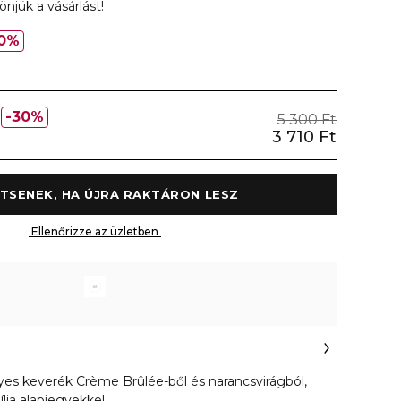
njük a vásárlást!
0%
30%
5 300 Ft
3 710 Ft
 ÉRTESÍTSENEK, HA ÚJRA RAKTÁRON LESZ 
 Ellenőrizze az üzletben 
es keverék Crème Brûlée-ből és narancsvirágból,
ia alapjegyekkel.