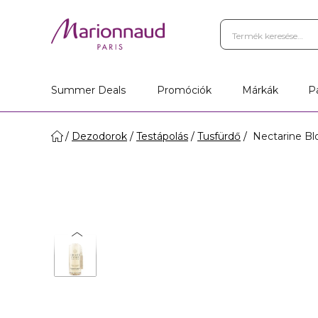
Summer Deals
Promóciók
Márkák
P
Dezodorok
Testápolás
Tusfürdő
Nectarine Blo