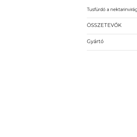
Tusfürdő a nektarinvirág
ÖSSZETEVŐK
Gyártó
Email
shop@colebeauty.com