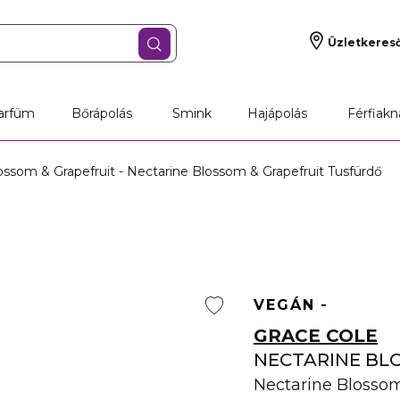
Üzletkeres
arfüm
Bőrápolás
Smink
Hajápolás
Férfiakn
ssom & Grapefruit - Nectarine Blossom & Grapefruit Tusfürdő
VEGÁN
GRACE COLE
NECTARINE BL
Nectarine Blossom