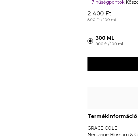
7 hűségpontok
Köszö
2 400 Ft
800 Ft / 100 ml
300 ML
800 ft / 100 ml
Termékinformáció
GRACE COLE
Nectarine Blossom & Gr