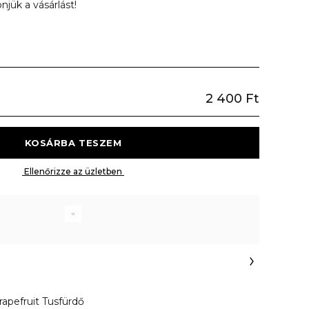
njük a vásárlást!
2 400 Ft
 KOSÁRBA TESZEM 
 Ellenőrizze az üzletben 
apefruit Tusfürdő