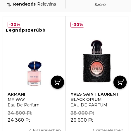
Rendezés
Releváns
Szűrő
30%
30%
Legnépszerűbb
ARMANI
YVES SAINT LAURENT
MY WAY
BLACK OPIUM
Eau De Parfum
EAU DE PARFUM
34 800 Ft
38 000 Ft
24 360 Ft
26 600 Ft
4 kiszerelésben
3 kiszerelésben