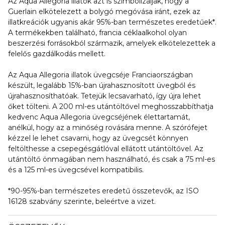
Az Aqua Allegoria illatok azt is szimbolizálják, hogy a
Guerlain elkötelezett a bolygó megóvása iránt, ezek az
illatkreációk ugyanis akár 95%-ban természetes eredetűek*.
A termékekben található, francia céklaalkohol olyan
beszerzési forrásokból származik, amelyek elkötelezettek a
felelős gazdálkodás mellett.
Az Aqua Allegoria illatok üvegcséje Franciaországban
készült, legalább 15%-ban újrahasznosított üvegből és
újrahasznosíthatóak. Tetejük lecsavarható, így újra lehet
őket tölteni. A 200 ml-es utántöltővel meghosszabbíthatja
kedvenc Aqua Allegoria üvegcséjének élettartamát,
anélkül, hogy az a minőség rovására menne. A szórófejet
kézzel le lehet csavarni, hogy az üvegcsét könnyen
feltölthesse a csepegésgátlóval ellátott utántöltővel. Az
utántöltő önmagában nem használható, és csak a 75 ml-es
és a 125 ml-es üvegcsével kompatibilis.
*90-95%-ban természetes eredetű összetevők, az ISO
16128 szabvány szerinte, beleértve a vizet.