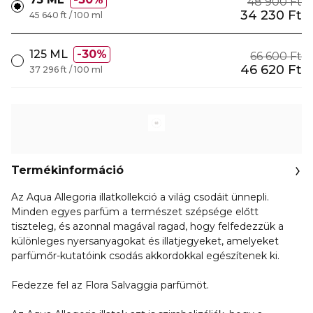
48 900 Ft
34 230 Ft
45 640 ft / 100 ml
125 ML
30%
66 600 Ft
46 620 Ft
37 296 ft / 100 ml
Termékinformáció
Az Aqua Allegoria illatkollekció a világ csodáit ünnepli.
Minden egyes parfüm a természet szépsége előtt
tiszteleg, és azonnal magával ragad, hogy felfedezzük a
különleges nyersanyagokat és illatjegyeket, amelyeket
parfümőr-kutatóink csodás akkordokkal egészítenek ki.
Fedezze fel az Flora Salvaggia parfümöt.