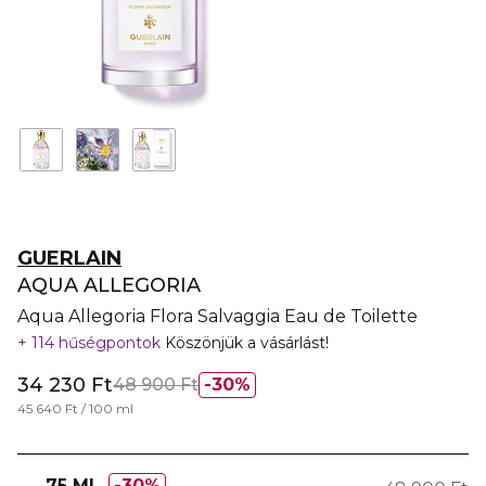
GUERLAIN
AQUA ALLEGORIA
Aqua Allegoria Flora Salvaggia Eau de Toilette
114 hűségpontok
Köszönjük a vásárlást!
34 230 Ft
48 900 Ft
30%
45 640 Ft / 100 ml
75 ML
30%