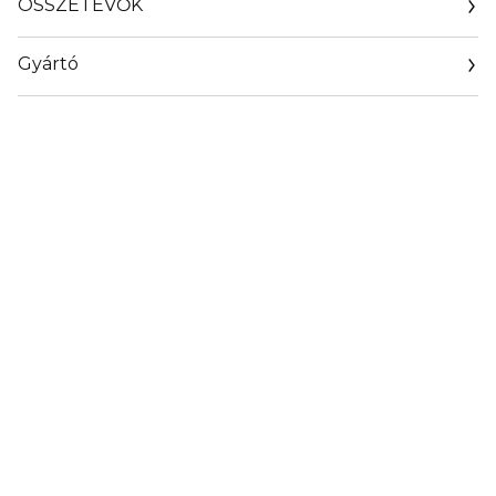
ÖSSZETEVŐK
Gyártó
Email
https://www.guerlain.com/on/demandware.store/Sites-
Guerlain_UK-Site/en_GB/Contact-Show