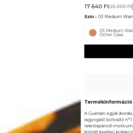
17 640 Ft
25 200 Ft
Szín
03 Medium Warm
03 Medium War
Ocher Case
Termékinformáció
A Guerlain egyik ikoni
ragyogást biztosító n°
teknőspáncél motívumma
limitált kiadású kollekc