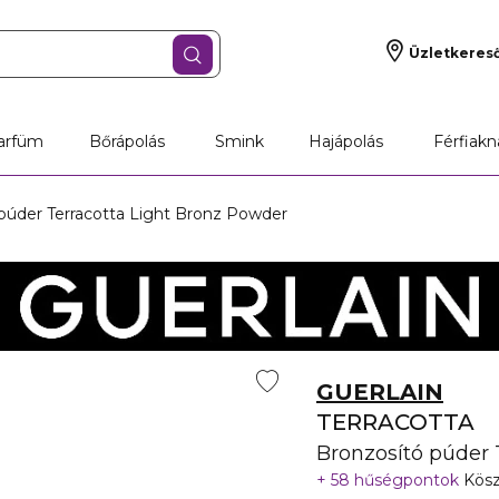
Üzletkeres
arfüm
Bőrápolás
Smink
Hajápolás
Férfiakn
úder Terracotta Light Bronz Powder
GUERLAIN
TERRACOTTA
Bronzosító púder 
58 hűségpontok
Kösz