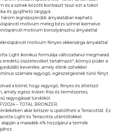
 motívum látható, három különböző árnyalatban:
és a színek közötti kontraszt teszi ezt a tokot
árga.
tka és gyűjthető tárggyá.
ht három legnépszerűbb árnyalatában kapható.
knőspáncél motívum meleg bézs színnel kiemelve.
knőspáncél motívum borostyánszínű árnyalattal
eknőspáncél motívum fényes okkersárga árnyalattal
otta Light ikonikus formulája változatlanul megmarad.
 eredetű összetevőket tartalmazó³, könnyű púder a
yedülálló keveréke, amely élénk színekkel
őrtónus számára ragyogó, egészségesnek tűnő fényt
olvad a bőrrel, hogy ragyogó, fényes és áttetsző
, amely egész évben friss és természetes,
ű ragyogással tündököl.
– FY2024 – TOTAL BRONZER.
érdekében akár kétszer is újratöltheti a Terracottát. Ez
racotta Light és Terracotta utántöltőkkel.
 alapján a maradék 4% hozzájárul a termék
ájához.