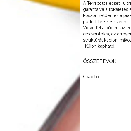
A Terracotta ecset¹ ult
garantálva a tökéletes
köszönhetően ez a prak
púdert tetszés szerint f
Vigye fel a púdert az ec
arccsontokra, az orrnye
struktúrát kapjon, mikö
¹Külön kapható.
ÖSSZETEVŐK
Gyártó
Email
https://www.guerlain.
Site/en_GB/Contact-S