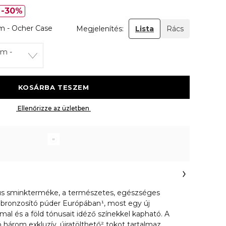
30%
 - Ocher Case
Megjelenítés:
Lista
Rács
m -
 KOSÁRBA TESZEM 
 Ellenőrizze az üzletben 
kus sminkterméke, a természetes, egészséges
1 bronzosító púder Európában¹, most egy új
l és a föld tónusait idéző színekkel kapható. A
ió három exkluzív, újratölthető² tokot tartalmaz,