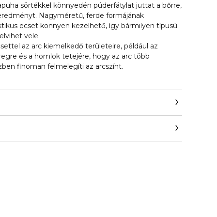
rapuha sörtékkel könnyedén púderfátylat juttat a bőrre,
 eredményt. Nagyméretű, ferde formájának
tikus ecset könnyen kezelhető, így bármilyen típusú
elvihet vele.
settel az arc kiemelkedő területeire, például az
regre és a homlok tetejére, hogy az arc több
zben finoman felmelegíti az arcszínt.
com/on/demandware.store/Sites-Guerlain_UK-
how