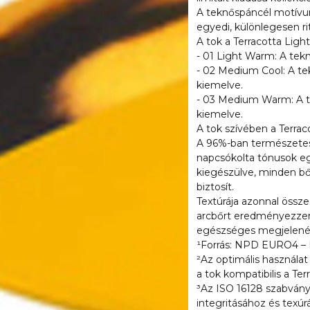
amelyek mindegyikén a
A teknőspáncél motívum 
bézs, borostyán, okkers
egyedi, különlegesen ri
A tok a Terracotta Lig
- 01 Light Warm: A te
- 02 Medium Cool: A te
kiemelve.
- 03 Medium Warm: A t
kiemelve.
A tok szívében a Terrac
A 96%-ban természetes
napcsókolta tónusok eg
kiegészülve, minden b
biztosít.
Textúrája azonnal össze
arcbőrt eredményezzen
egészséges megjelenés
¹Forrás: NPD EURO4 
²Az optimális használat 
a tok kompatibilis a Ter
³Az ISO 16128 szabvány
integritásához és texúr