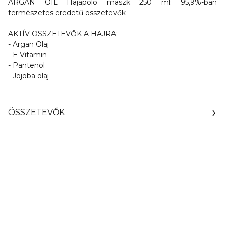
ARGAN OIL Hajápoló maszk 250 ml: 95,9%-ban
természetes eredetű összetevők
AKTÍV ÖSSZETEVŐK A HAJRA:
- Argan Olaj
- E Vitamin
- Pantenol
- Jojoba olaj
ÖSSZETEVŐK