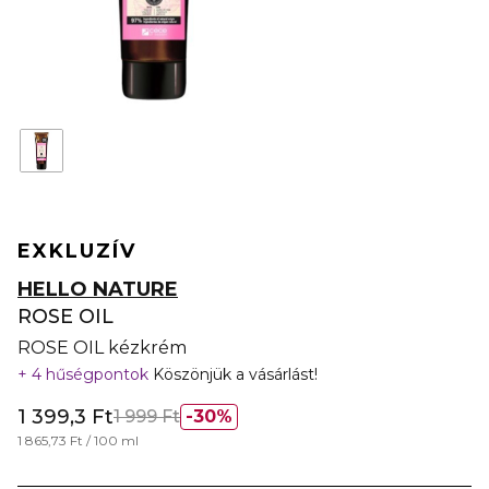
EXKLUZÍV
HELLO NATURE
ROSE OIL
ROSE OIL kézkrém
4 hűségpontok
Köszönjük a vásárlást!
1 399,3 Ft
1 999 Ft
30%
1 865,73 Ft / 100 ml