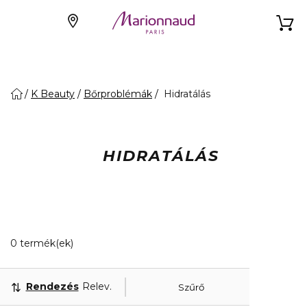
K Beauty
Bőrproblémák
Hidratálás
HIDRATÁLÁS
0 Megjelenített termékek
0 termék(ek)
Rendezés
Releváns
Szűrő