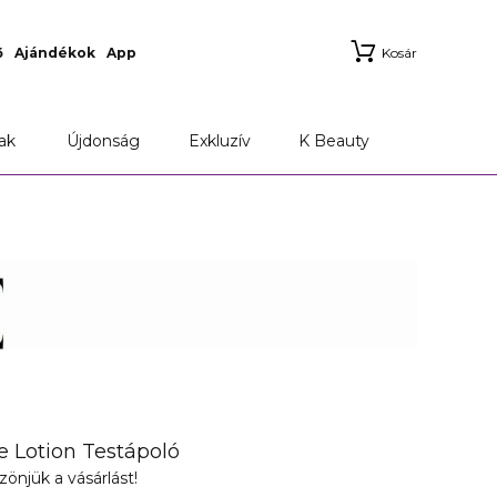
ő
Ajándékok
App
Kosár
ak
Újdonság
Exkluzív
K Beauty
e Lotion Testápoló
zönjük a vásárlást!