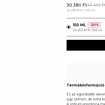
30 380 Ft
43 400 F
20 253,33 Ft / 100 ml
150 ML
30%
20 253,33 ft / 100 ml
Termékinformáció
Ez az egyedülálló seru
egy szérum, de extra k
A szérum-esszencia mi