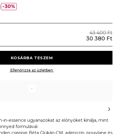
t
30%
43 400 Ft
30 380 Ft
 KOSÁRBA TESZEM 
 Ellenőrizze az üzletben 
m-in-essence ugyanazokat az előnyöket kínálja, mint
önnyed formulával.
nden cseppje Béta Glükán-CM, adenozin, proxylane és