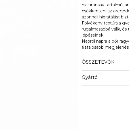
hialuronsav tartalmú, am
csökkenteni az öregedés
azonnali hidratálást bizt
Folyékony textúrája gyo
rugalmasabbá válik, és 
lépéseinek.
Napról napra a bőr ragy
fiatalosabb megjelenés
ÖSSZETEVŐK
Gyártó
Email
info@loreal.hu