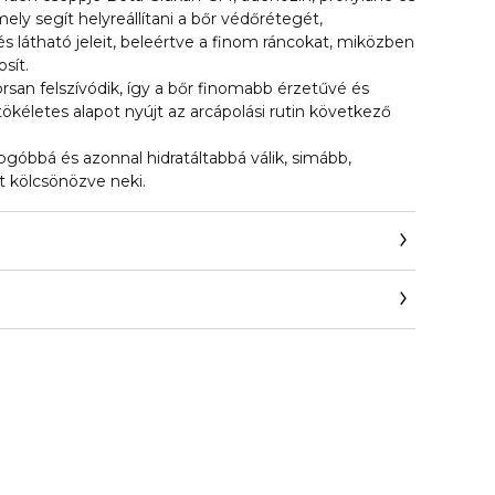
ely segít helyreállítani a bőr védőrétegét,
 látható jeleit, beleértve a finom ráncokat, miközben
osít.
rsan felszívódik, így a bőr finomabb érzetűvé és
tökéletes alapot nyújt az arcápolási rutin következő
ogóbbá és azonnal hidratáltabbá válik, simább,
t kölcsönözve neki.