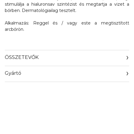
stimulálja a hialuronsav szintézist és megtartja a vizet a
bőrben. Dermatológiailag tesztelt.
Alkalmazás:
Reggel és / vagy este a megtisztított
arcbőrön.
ÖSSZETEVŐK
Gyártó
Email
marionnaud.com