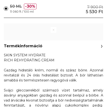
50 ML
30%
7 900 Ft
5 530 Ft
11 060 ft / 100 ml
Termékinformáció
SKIN SYSTEM HYDRATE
RICH REHYDRATING CREAM
Gazdag hidratáló krém, normál és száraz bőrre.
Azonnal
revitalizál és 24 órás hidratálást biztosít. A bőr láthatóan
simabbá és természetesen ragyogóvá válik.
Svájci gleccserekből származó vízet tartalmaz, amely
ásványi anyagokban gazdag és azonnal beépül a bőrbe. A
vad árvácska kivonat biztosítja a bőr nedvességtartalmának
fenntartását, a növényi alapú cukorkomplex pedig