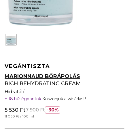
VEGÁN
TISZTA
MARIONNAUD BŐRÁPOLÁS
RICH REHYDRATING CREAM
Hidratáló
18 hűségpontok
Köszönjük a vásárlást!
5 530 Ft
7 900 Ft
30%
11 060 Ft / 100 ml