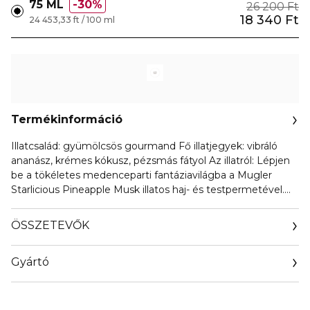
75 ML
30%
26 200 Ft
18 340 Ft
24 453,33 ft / 100 ml
Termékinformáció
Illatcsalád: gyümölcsös gourmand Fő illatjegyek: vibráló
ananász, krémes kókusz, pézsmás fátyol Az illatról: Lépjen
be a tökéletes medenceparti fantáziavilágba a Mugler
Starlicious Pineapple Musk illatos haj- és testpermetével.
Ez a vibráló gourmand illat új szintre emeli a női parfümériát
meghódító „sweet treat” trendet. Különleges, csillámokkal
ÖSSZETEVŐK
gazdagított testpermet formulája irizáló ragyogást hagy a
bőrön, amely minden mozdulatnál megcsillan a nyári
Gyártó
fényben. A Pineapple Musk a Starlicious kollekció része:
mocktailok ihlette illatoké, amelyeket szabadon
Email
kombinálhat, rétegezhet, és saját, egyedi illatkézjegyévé
www.sirowa.com
formálhat. A Mugler gourmand illatok terén szerzett